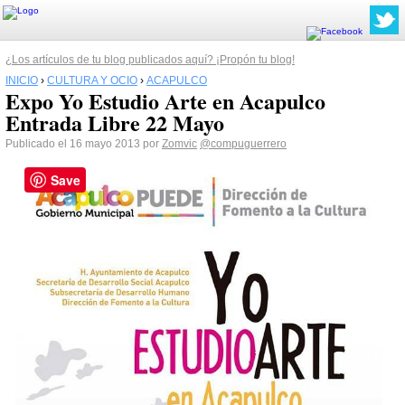
¿Los artículos de tu blog publicados aquí? ¡Propón tu blog!
INICIO
›
CULTURA Y OCIO
›
ACAPULCO
Expo Yo Estudio Arte en Acapulco
Entrada Libre 22 Mayo
Publicado el 16 mayo 2013 por
Zomvic
@compuguerrero
Save