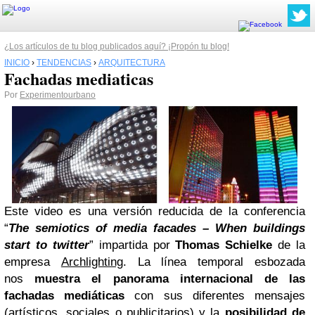
¿Los artículos de tu blog publicados aquí? ¡Propón tu blog!
INICIO
›
TENDENCIAS
›
ARQUITECTURA
Fachadas mediaticas
Por
Experimentourbano
Este video es una versión reducida de la conferencia
“
The semiotics of media facades – When buildings
start to twitter
” impartida por
Thomas Schielke
de la
empresa
Archlighting
. La línea temporal esbozada
nos
muestra el panorama internacional de las
fachadas mediáticas
con sus diferentes mensajes
(artísticos, sociales o publicitarios) y la
posibilidad de