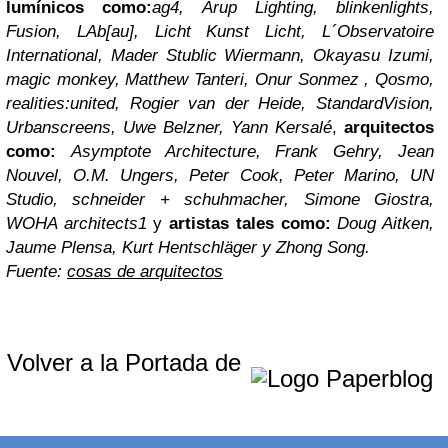
lumínicos como:
ag4, Arup Lighting, blinkenlights,
Fusion, LAb[au], Licht Kunst Licht, L´Observatoire
International, Mader Stublic Wiermann, Okayasu Izumi,
magic monkey, Matthew Tanteri, Onur Sonmez , Qosmo,
realities:united, Rogier van der Heide, StandardVision,
Urbanscreens, Uwe Belzner, Yann Kersalé
,
arquitectos
como:
Asymptote Architecture, Frank Gehry, Jean
Nouvel, O.M. Ungers, Peter Cook, Peter Marino, UN
Studio, schneider + schuhmacher, Simone Giostra,
WOHA architects1
y
artistas tales como:
Doug Aitken,
Jaume Plensa, Kurt Hentschläger y Zhong Song.
Fuente:
cosas de arquitectos
Volver a la Portada de