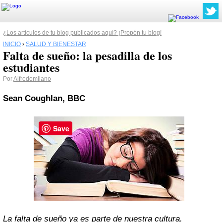
¿Los artículos de tu blog publicados aquí? ¡Propón tu blog!
INICIO
›
SALUD Y BIENESTAR
Falta de sueño: la pesadilla de los
estudiantes
Por
Alfredomilano
Sean Coughlan, BBC
Save
La falta de sueño ya es parte de nuestra cultura.