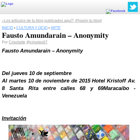
¿Los artículos de tu blog publicados aquí? ¡Propón tu blog!
INICIO
›
CULTURA Y OCIO
›
ARTE
Fausto Amundarain – Anonymity
Por
Crisolarte
@crisoles07
Fausto Amundarain – Anonymity
Del jueves 10 de septiembre
Al martes 10 de noviembre de 2015
Hotel Kristoff
Av.
8
Santa Rita
entre calles 68 y 69
Maracaibo -
Venezuela
Invitación