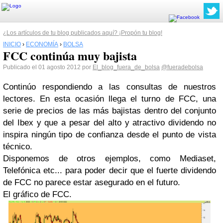
¿Los artículos de tu blog publicados aquí? ¡Propón tu blog!
INICIO
›
ECONOMÍA
›
BOLSA
FCC continúa muy bajista
Publicado el 01 agosto 2012 por
El_blog_fuera_de_bolsa
@fueradebolsa
Continúo respondiendo a las consultas de nuestros
lectores. En esta ocasión llega el turno de FCC, una
serie de precios de las más bajistas dentro del conjunto
del Ibex y que a pesar del alto y atractivo dividendo no
inspira ningún tipo de confianza desde el punto de vista
técnico.
Disponemos de otros ejemplos, como Mediaset,
Telefónica etc... para poder decir que el fuerte dividendo
de FCC no parece estar asegurado en el futuro.
El gráfico de FCC.