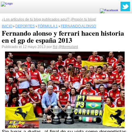
¿Los artículos de tu blog publicados aquí? ¡Propón tu blog!
INICIO
›
DEPORTES
›
FÓRMULA 1
›
FERNANDO ALONSO
Fernando alonso y ferrari hacen historia
en el gp de españa 2013
Publicado el 12 mayo 2013 por
Rd
@iformulard
Sin lugar a dudas, al final de su vida como desportistas,