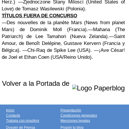
Herz.) —Zjednoczone Stany Milosci (United States of
Love) de Tomasz Wasilewski (Polonia).
TÍTULOS FUERA DE CONCURSO
—Des nouvelles de la planète Mars (News from planet
Mars) de Dominik Moll (Francia).—Mahana (The
Patriarch) de Lee Tamahori (Nueva Zelanda).—Saint
Amour, de Benoît Delépine, Gustave Kervern (Francia y
Bélgica). —Chi-Raq de Spike Lee (USA). —¡Ave César!
de Joel et Ethan Coen (USA/Reino Unido).
Volver a la Portada de
Inicio
Presentación
Contacto
Condiciones generales
Trabaja con nosotros
Menciones legales
Dossier de Prensa
Propón tu blog