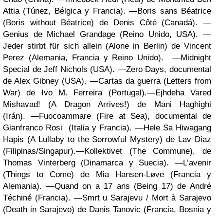
Attia (Túnez, Bélgica y Francia). —Boris sans Béatrice
(Boris without Béatrice) de Denis Côté (Canadá). —
Genius de Michael Grandage (Reino Unido, USA). —
Jeder stirbt für sich allein (Alone in Berlin) de Vincent
Perez (Alemania, Francia y Reino Unido). —Midnight
Special de Jeff Nichols (USA). —Zero Days, documental
de Alex Gibney (USA). —Cartas da guerra (Letters from
War) de Ivo M. Ferreira (Portugal).—Ejhdeha Vared
Mishavad! (A Dragon Arrives!) de Mani Haghighi
(Irán). —Fuocoammare (Fire at Sea), documental de
Gianfranco Rosi (Italia y Francia). —Hele Sa Hiwagang
Hapis (A Lullaby to the Sorrowful Mystery) de Lav Diaz
(Filipinas/Singapur).—Kollektivet (The Commune), de
Thomas Vinterberg (Dinamarca y Suecia). —L’avenir
(Things to Come) de Mia Hansen-Løve (Francia y
Alemania). —Quand on a 17 ans (Being 17) de André
Téchiné (Francia). —Smrt u Sarajevu / Mort à Sarajevo
(Death in Sarajevo) de Danis Tanovic (Francia, Bosnia y