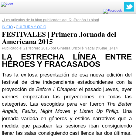
¿Los artículos de tu blog publicados aquí? ¡Propón tu blog!
INICIO
›
CULTURA Y OCIO
FESTIVALES | Primera Jornada del
Americana 2015
Publicado el 21 febrero 2015 por
Ginebra Bricollé Nadal
@Gine_1414
LA ESTRECHA LÍNEA ENTRE
HÉROES Y FRACASADOS
Tras la exitosa presentación de esa nueva edición del
festival de cine independiente estadounidense con la
proyección de
Before I Disapear
el pasado jueves, ayer
viernes empezaban las proyecciones en todas las
categorías. Las escogidas para ver fueron
The Better
Angels, Faults, Night Moves y Listen Up Philip
. Una
jornada variada en géneros y estilos narrativos que a
medida que pasaban las sesiones iban consiguiendo
llenar las salas consiguiendo casi llenos las dos últimas.