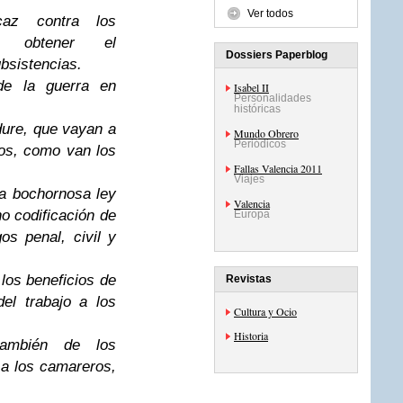
Ver todos
caz contra los
ra obtener el
Dossiers Paperblog
bsistencias.
de la guerra en
Isabel II
Personalidades
históricas
dure, que vayan a
Mundo Obrero
Periódicos
icos, como van los
Fallas Valencia 2011
Viajes
la bochornosa ley
Valencia
no codificación de
Europa
s penal, civil y
 los beneficios de
Revistas
el trabajo a los
Cultura y Ocio
Historia
también de los
 a los camareros,