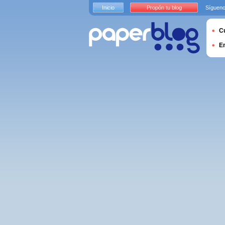
Inicio
Propón tu blog
Sígueno
Cu
E