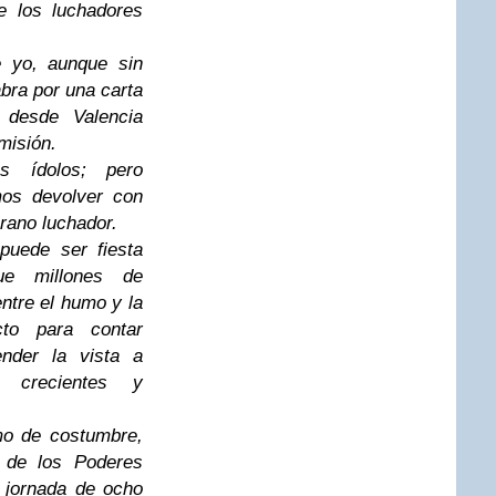
e los luchadores
 yo, aunque sin
labra por una carta
 desde Valencia
misión.
s ídolos; pero
os devolver con
erano luchador.
puede ser fiesta
ue millones de
ntre el humo y la
cto para contar
ender la vista a
s crecientes y
o de costumbre,
s de los Poderes
a jornada de ocho