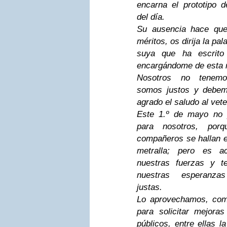
encarna el prototipo d
del día.
Su ausencia hace que
méritos, os dirija la pa
suya que ha escrito
encargándome de esta 
Nosotros no tenemo
somos justos y debem
agrado el saludo al vet
Este 1.º de mayo no 
para nosotros, porq
compañeros se hallan e
metralla; pero es a
nuestras fuerzas y t
nuestras esperanza
justas.
Lo aprovechamos, com
para solicitar mejora
públicos, entre ellas l