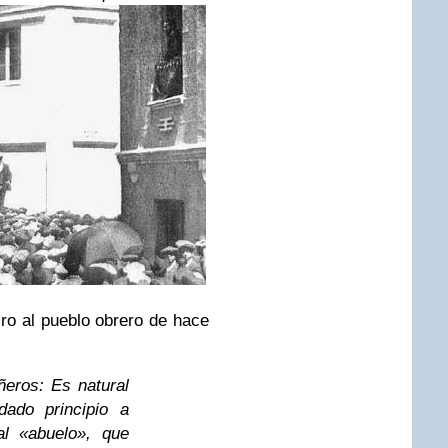
iro al pueblo obrero de hace
ros: Es natural
dado principio a
al «abuelo», que