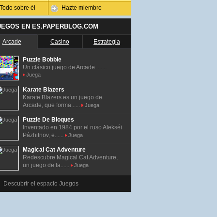
Todo sobre él
Hazte miembro
UEGOS EN ES.PAPERBLOG.COM
Arcade
Casino
Estrategia
Puzzle Bobble
Un clásico juego de Arcade. ......
Juega
Karate Blazers
Karate Blazers es un juego de
Arcade, que forma......
Juega
Puzzle De Bloques
Inventado en 1984 por el ruso Alekséi
Pázhitnov, e......
Juega
Magical Cat Adventure
Redescubre Magical Cat Adventure,
un juego de la......
Juega
Descubrir el espacio Juegos