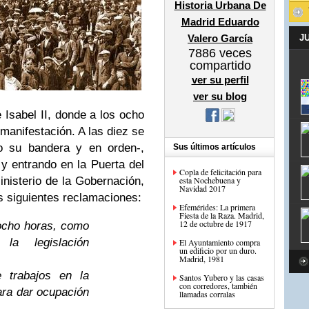
Historia Urbana De
Madrid Eduardo
Valero García
J
7886
veces
compartido
ver su perfil
ver su blog
 Isabel II, donde a los ocho
manifestación. A las diez se
o su bandera y en orden-,
Sus últimos artículos
 y entrando en la Puerta del
Copla de felicitación para
Ministerio de la Gobernación,
esta Nochebuena y
Navidad 2017
s siguientes reclamaciones:
Efemérides: La primera
Fiesta de la Raza. Madrid,
12 de octubre de 1917
ocho horas, como
la legislación
El Ayuntamiento compra
un edificio por un duro.
Madrid, 1981
e trabajos en la
Santos Yubero y las casas
con corredores, también
ara dar ocupación
llamadas corralas