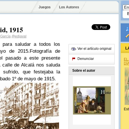
Juegos
Los Autores
id, 1915
 García
@edjaval
 para saludar a todos los
L
Ver el artículo original
yo de 2015.Fotografía de
el pasado a este presente
Denunciar
EL
DÍ
 calle de Alcalá nos saluda
Sobre el autor
 sufrido, que festejaba la
sábado 1º de mayo de 1915.
Est