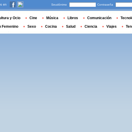
s en
Seudónimo
Contraseña
ltura y Ocio
Cine
Música
Libros
Comunicación
Tecnol
n Femenino
Sexo
Cocina
Salud
Ciencia
Viajes
Ten