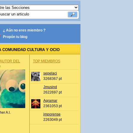
¿ Aún no eres miembro ?
Propón tu blog
A COMUNIDAD CULTURA Y OCIO
 AUTOR DEL
TOP MIEMBROS
A
sepelaci
3268367 pt
Jmusind
2622697 pt
Agramar
2361053 pt
her A.l.
jmporense
2263049 pt