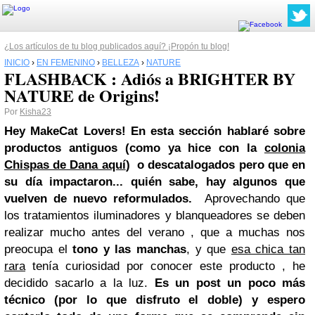
¿Los artículos de tu blog publicados aquí? ¡Propón tu blog!
INICIO
›
EN FEMENINO
›
BELLEZA
›
NATURE
FLASHBACK : Adiós a BRIGHTER BY
NATURE de Origins!
Por
Kisha23
Hey MakeCat Lovers!
En esta sección hablaré sobre
productos antiguos (como ya hice con la
colonia
Chispas de Dana aquí
) o descatalogados pero que en
su día impactaron... quién sabe, hay algunos que
vuelven de nuevo reformulados.
Aprovechando que
los tratamientos iluminadores y blanqueadores se deben
realizar mucho antes del verano , que a muchas nos
preocupa el
tono y las manchas
, y que
esa chica tan
rara
tenía curiosidad por conocer este producto , he
decidido sacarlo a la luz.
Es un post un poco más
técnico (por lo que disfruto el doble) y espero