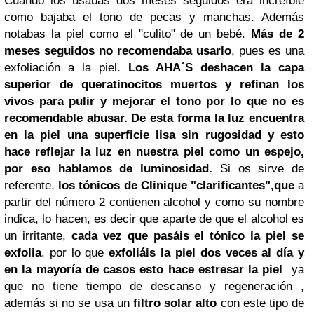
Cuando los usabas dos meses seguidos era increíble
como bajaba el tono de pecas y manchas. Además
notabas la piel como el "culito" de un bebé.
Más de 2
meses seguidos no recomendaba usarlo
, pues es una
exfoliación a la piel.
Los AHA´S deshacen la capa
superior de queratinocitos muertos y refinan los
vivos para pulir y mejorar el tono por lo que no es
recomendable abusar. De esta forma la luz encuentra
en la piel una superficie lisa sin rugosidad y esto
hace reflejar la luz en nuestra piel como un espejo,
por eso hablamos de luminosidad.
Si os sirve de
referente,
los
tónicos de Clinique "clarificantes"
,que
a
partir del número 2 contienen alcohol y como su nombre
indica, lo hacen, es decir que aparte de que el alcohol es
un irritante,
cada vez que pasáis el tónico la piel se
exfolia
, por lo que
exfoliáis la piel dos veces al día y
en la mayoría de casos esto hace estresar la piel
ya
que no tiene tiempo de descanso y regeneración ,
además si no se usa un
filtro solar alto
con este tipo de