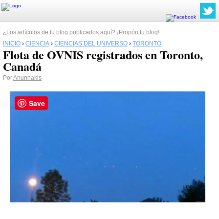
¿Los artículos de tu blog publicados aquí? ¡Propón tu blog!
INICIO
›
CIENCIA
›
CIENCIAS DEL UNIVERSO
›
TORONTO
Flota de OVNIS registrados en Toronto,
Canadá
Por
Anunnakis
Save