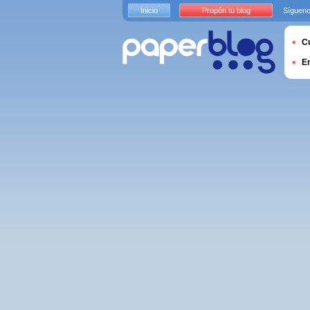
Inicio
Propón tu blog
Sígueno
Cu
E