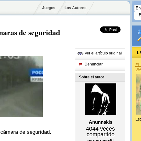
Juegos
Los Autores
maras de seguridad
L
Ver el artículo original
Denunciar
EL
DÍ
Sobre el autor
Est
Anunnakis
4044
veces
 cámara de seguridad.
compartido
ver su perfil