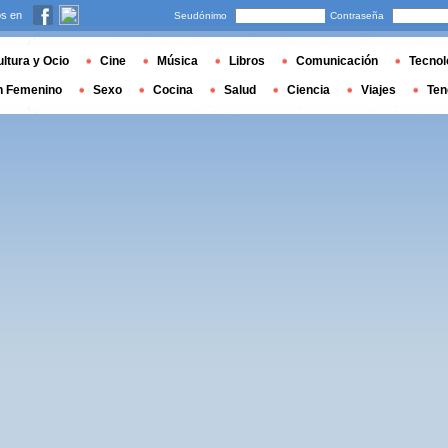
s en
Seudónimo
Contraseña
ltura y Ocio
Cine
Música
Libros
Comunicación
Tecnol
n Femenino
Sexo
Cocina
Salud
Ciencia
Viajes
Ten