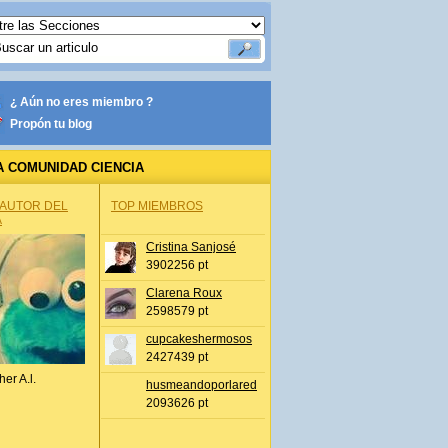
¿ Aún no eres miembro ?
Propón tu blog
A COMUNIDAD CIENCIA
 AUTOR DEL
TOP MIEMBROS
A
Cristina Sanjosé
3902256 pt
Clarena Roux
2598579 pt
cupcakeshermosos
2427439 pt
her A.l.
husmeandoporlared
2093626 pt