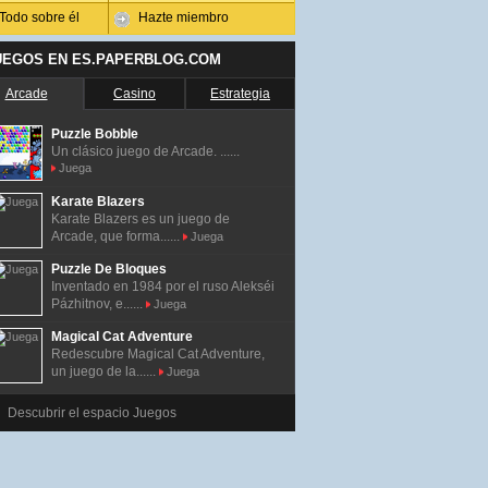
Todo sobre él
Hazte miembro
UEGOS EN ES.PAPERBLOG.COM
Arcade
Casino
Estrategia
Puzzle Bobble
Un clásico juego de Arcade. ......
Juega
Karate Blazers
Karate Blazers es un juego de
Arcade, que forma......
Juega
Puzzle De Bloques
Inventado en 1984 por el ruso Alekséi
Pázhitnov, e......
Juega
Magical Cat Adventure
Redescubre Magical Cat Adventure,
un juego de la......
Juega
Descubrir el espacio Juegos