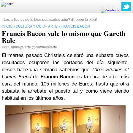
¿Los artículos de tu blog publicados aquí? ¡Propón tu blog!
INICIO
›
CULTURA Y OCIO
›
ARTE
›
FRANCIS BACON
Francis Bacon vale lo mismo que Gareth
Bale
Por
Camilayelarte
@camilayelarte
El martes pasado Christie's celebró una subasta cuyos
resultados ocuparon las portadas del día siguiente,
desde hace una semana sabemos que
Three Studies of
Lucian Freud
de
Francis Bacon
es la obra de arte más
cara del mundo, 105 millones de Euros, hasta que otra
subasta le arrebate el puesto tal y como viene siendo
habitual en los últimos años.