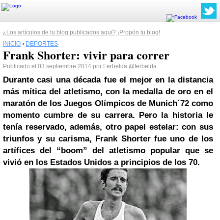
¿Los artículos de tu blog publicados aquí? ¡Propón tu blog!
INICIO
›
DEPORTES
Frank Shorter: vivir para correr
Publicado el 03 septiembre 2014 por
Ferbelda
@ferbelda
Durante casi una década fue el mejor en la distancia
más mítica del atletismo, con la medalla de oro en el
maratón de los Juegos Olímpicos de Munich´72 como
momento cumbre de su carrera. Pero la historia le
tenía reservado, además, otro papel estelar: con sus
triunfos y su carisma, Frank Shorter fue uno de los
artífices del “boom” del atletismo popular que se
vivió en los Estados Unidos a principios de los 70.