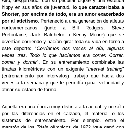
Alto, desgarbado, con su peculiar bigote y una estética
hippy en sus años de juventud,
lo que caracterizaba a
Shorter, por encima de todo, era un amor exacerbado
por al atletismo
. Perteneció a una generación de atletas
norteamericanos (junto a Bill Rodgers, Steve
Prefontaine, Jack Batchelor o Kenny Moore) que se
divertían corriendo y hacían girar toda su vida en torno a
este deporte: “
Corríamos dos veces al día, algunas
veces tres. Todo lo que hacíamos era correr. Correr,
comer y dormir
”. En su entrenamiento combinaba las
tiradas kilométricas con un exigente “
Interval training
”
(entrenamiento por intervalos), trabajo que hacía dos
veces a la semana y que le permitía ganar velocidad y
afinar su estado de forma.
Aquella era una época muy distinta a la actual, y no sólo
por las diferencias en el calzado, el material o los
sistemas de entrenamiento. Por ejemplo, entre el
maratón de los
Trials
olímpicos de 1972 (que ganó con