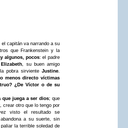
e el capitán va narrando a su
tros que Frankenstein y la
y algunos, pocos
: el padre
,
Elizabeth
, su buen amigo
a pobra sirviente
Justine
.
o menos directo víctimas
ruo? ¿De Víctor o de su
a que juega a ser dios
; que
, crear otro que lo tengo por
z visto el resultado se
 abandona a su suerte, sin
aliar la terrible soledad de