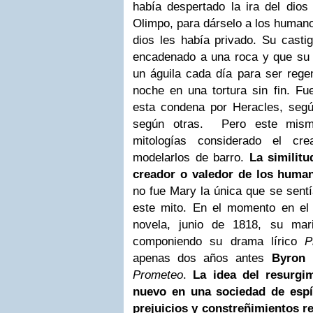
había despertado la ira del dios
Olimpo, para dárselo a los humanos
dios les había privado. Su casti
encadenado a una roca y que su 
un águila cada día para ser rege
noche en una tortura sin fin. Fu
esta condena por Heracles, segú
según otras. Pero este mism
mitologías considerado el cr
modelarlos de barro.
La similit
creador o valedor de los human
no fue Mary la única que se sentí
este mito. En el momento en el
novela, junio de 1818, su ma
componiendo su drama lírico
P
apenas dos años antes
Byron
Prometeo
.
La idea del resurg
nuevo en una sociedad de espír
prejuicios y constreñimientos re