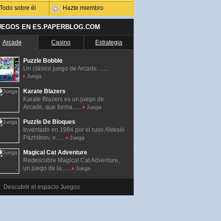
Todo sobre él
Hazte miembro
UEGOS EN ES.PAPERBLOG.COM
Arcade
Casino
Estrategia
Puzzle Bobble
Un clásico juego de Arcade. ......
Juega
Karate Blazers
Karate Blazers es un juego de
Arcade, que forma......
Juega
Puzzle De Bloques
Inventado en 1984 por el ruso Alekséi
Pázhitnov, e......
Juega
Magical Cat Adventure
Redescubre Magical Cat Adventure,
un juego de la......
Juega
Descubrir el espacio Juegos