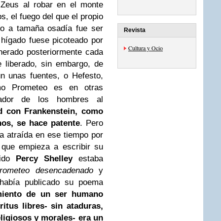
 Zeus al robar en el monte
, el fuego del que el propio
go a tamaña osadía fue ser
Revista
hígado fuese picoteado por
Cultura y Ocio
nerado posteriormente cada
e liberado, sin embargo, de
n unas fuentes, o Hefesto,
o Prometeo es en otras
eador de los hombres al
ud con Frankenstein, como
os, se hace patente
. Pero
a atraída en ese tiempo por
 que empieza a escribir su
rido
Percy Shelley
estaba
rometeo desencadenado
y
había publicado su poema
imiento de un ser humano
itus libres- sin ataduras,
ligiosos y morales- era un