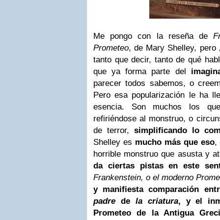
Me pongo con la reseña de
F
Prometeo
, de Mary Shelley, pero
tanto que decir, tanto de qué hab
que ya forma parte del
imagina
parecer todos sabemos, o creemo
Pero esa popularización le ha ll
esencia. Son muchos los que
refiriéndose al monstruo, o circun
de terror,
simplificando lo com
Shelley es
mucho más que eso
,
horrible monstruo que asusta y a
da ciertas pistas en este sen
Frankenstein, o el moderno Prome
y manifiesta comparación entr
padre
de
la criatura
, y el in
Prometeo de la Antigua Grec