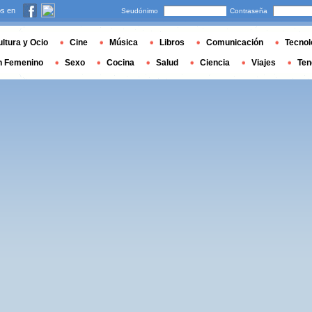
s en
Seudónimo
Contraseña
ltura y Ocio
Cine
Música
Libros
Comunicación
Tecnol
n Femenino
Sexo
Cocina
Salud
Ciencia
Viajes
Ten