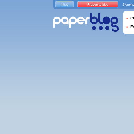
Inicio
Propón tu blog
Sígueno
Cu
E