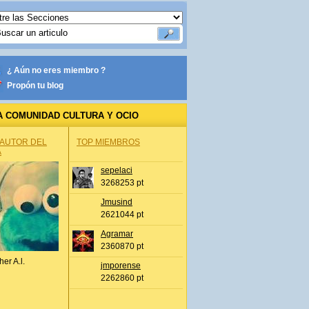
¿ Aún no eres miembro ?
Propón tu blog
A COMUNIDAD CULTURA Y OCIO
 AUTOR DEL
TOP MIEMBROS
A
sepelaci
3268253 pt
Jmusind
2621044 pt
Agramar
2360870 pt
her A.l.
jmporense
2262860 pt