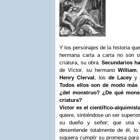
Y los personajes de la historia qu
hermana carta a carta no son o
criatura, su obra.
Secundarios ha
de Víctor, su hermano
William
Henry Clerval
, los
de Lacey
y l
Todos ellos son de modo más 
¿del monstruo? ¿De qué monst
criatura?
Víctor es el científico-alquimist
quiere, sintiéndose un ser superior
su dueño y señor; que una ve
desentiende totalmente de él, lo
siquiera cumplir su promesa para p