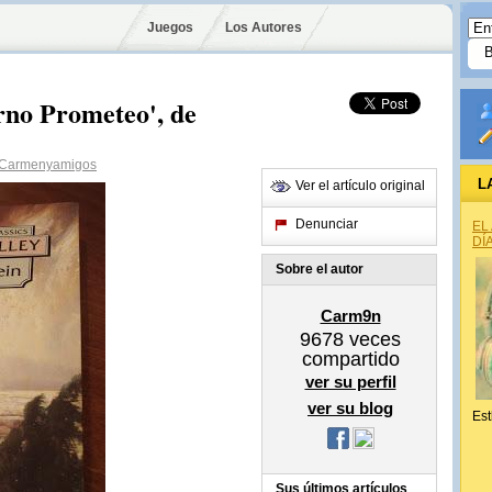
Juegos
Los Autores
rno Prometeo', de
Carmenyamigos
L
Ver el artículo original
Denunciar
EL
DÍ
Sobre el autor
Carm9n
9678
veces
compartido
ver su perfil
ver su blog
Est
Sus últimos artículos