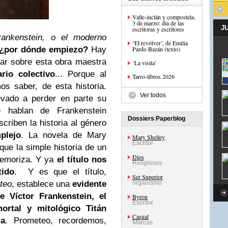
Valle-inclán y compostela.
3 de marzo: día de las
J
escritoras y escritores
rankenstein, o el moderno
‘El revólver’, de Emilia
¿por dónde empiezo?
Hay
Pardo Bazán (texto)
lar sobre esta obra maestra
‘La visita’
rio colectivo
... Porque al
Tarro-libros 2026
s saber, de esta historia.
Ver todos
evado a perder en parte su
 hablan de Frankenstein
Dossiers Paperblog
scriben la historia al género
plejo
. La novela de Mary
Mary Shelley
Escritor
 que la simple historia de un
Dios
temoriza. Y ya
el título nos
Religiosos
tido
. Y es que el título,
Ser Superior
teo
, establece una
evidente
organismo
e Víctor Frankenstein, el
Byron
Escritor
mortal y mitológico Titán
Casual
ia
. Prometeo, recordemos,
Marcas