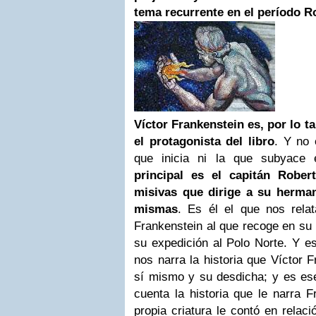
tema recurrente en el período R
Víctor Frankenstein es, por lo t
el protagonista del libro
. Y no 
que inicia ni la que subyace 
principal es el capitán Rober
misivas que dirige a su herman
mismas
. Es él el que nos rela
Frankenstein al que recoge en su
su expedición al Polo Norte. Y es
nos narra la historia que Víctor 
sí mismo y su desdicha; y es es
cuenta la historia que le narra F
propia criatura le contó en relac