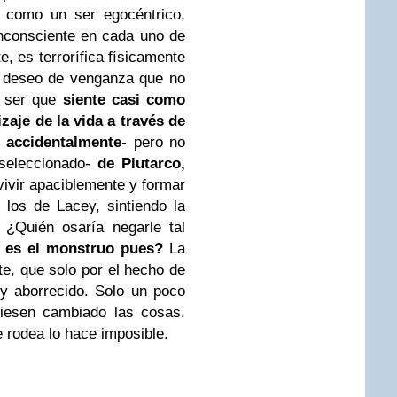
a como un ser egocéntrico,
inconsciente en cada uno de
te, es terrorífica físicamente
n deseo de venganza que no
n ser que
siente casi como
zaje de la vida a través de
n accidentalmente
- pero no
 seleccionado-
de
Plutarco,
vivir apaciblemente y formar
 los de Lacey, sintiendo la
 ¿Quién osaría negarle tal
 es el monstruo pues?
La
nte, que solo por el hecho de
y aborrecido. Solo un poco
iesen cambiado las cosas.
e rodea lo hace imposible.