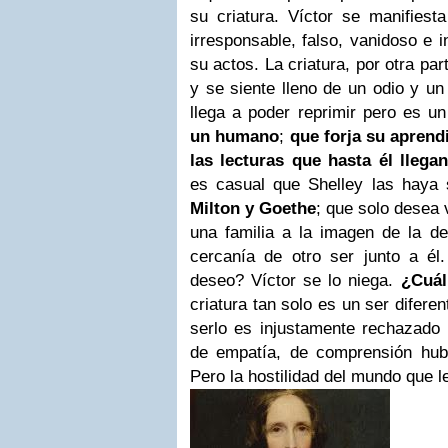
su criatura. Víctor se manifiest
irresponsable, falso, vanidoso e 
su actos. La criatura, por otra par
y se siente lleno de un odio y u
llega a poder reprimir pero es u
un humano
;
que forja su aprendi
las lecturas que hasta él llega
es casual que Shelley las haya
Milton y Goethe
; que solo desea 
una familia a la imagen de la de
cercanía de otro ser junto a él.
deseo? Víctor se lo niega.
¿Cuál
criatura tan solo es un ser difere
serlo es injustamente rechazado 
de empatía, de comprensión hub
Pero la hostilidad del mundo que l