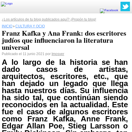
¿Los artículos de tu blog publicados aquí? ¡Propón tu blog!
INICIO
›
CULTURA Y OCIO
Franz Kafka y Ana Frank: dos escritores
judíos que influenciaron la literatura
universal
Publicado el 11 junio 2021 por
Imosver
A lo largo de la historia se han
dado casos de artistas,
arquitectos, escritores, etc., que
han dejado un legado que llega
hasta nuestros días. Su influencia
ha sido tal, que continúan siendo
reconocidos en la actualidad. Este
fue el caso de algunos escritores
como Franz Kafka, Anne Frank,
Edgar Allan Poe, Stieg Larsson o