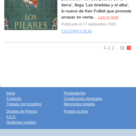
tierra’, llega ‘Las tinieblas y el alba’,
lo nuevo de Ken Follett que promete
arrasar en venta...
Leer el resto
Publicado el 17 septiembre 2020
CULTURA Y OCIO
1
2
3
...
68
Inicio
Presentación
Contacto
Condiciones generales
Trabaja con nosotros
Menciones legales
Dossier de Prensa
Propón tu blog
F.A.Q.
Gestionar cookies