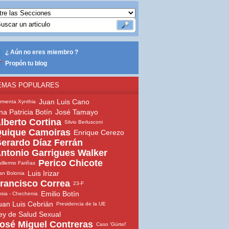
¿ Aún no eres miembro ?
Propón tu blog
EMAS POPULARES
Juan Luis Cano
rmenta Xynthia
na Patricia Botín
José Tamayo
lberto Cortina
Silvio Berlusconi
uique Camoiras
Enrique Cerezo
erardo Díaz Ferrán
ntonio Garrigues Walker
Perico Chicote
illermo Fariñas
Luis Irizar
an Bolonia
rancisco Correa
23-F
Emilio Botín
sia - Chechenia
uan Luis Cebrián
Presidencia de la UE
ey de Salud Sexual
osé Miguel Contreras
Caso 'Gürtel'