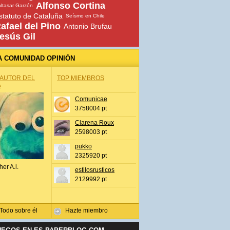
Alfonso Cortina
ltasar Garzón
statuto de Cataluña
Seísmo en Chile
afael del Pino
Antonio Brufau
esús Gil
A COMUNIDAD OPINIÓN
 AUTOR DEL
TOP MIEMBROS
A
Comunicae
3758004 pt
Clarena Roux
2598003 pt
pukko
2325920 pt
her A.l.
estilosrusticos
2129992 pt
Todo sobre él
Hazte miembro