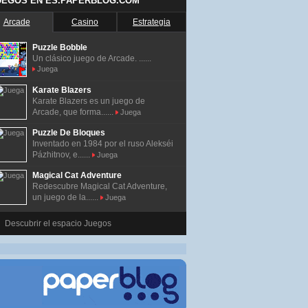
UEGOS EN ES.PAPERBLOG.COM
Arcade
Casino
Estrategia
Puzzle Bobble
Un clásico juego de Arcade. ......
Juega
Karate Blazers
Karate Blazers es un juego de
Arcade, que forma......
Juega
Puzzle De Bloques
Inventado en 1984 por el ruso Alekséi
Pázhitnov, e......
Juega
Magical Cat Adventure
Redescubre Magical Cat Adventure,
un juego de la......
Juega
Descubrir el espacio Juegos