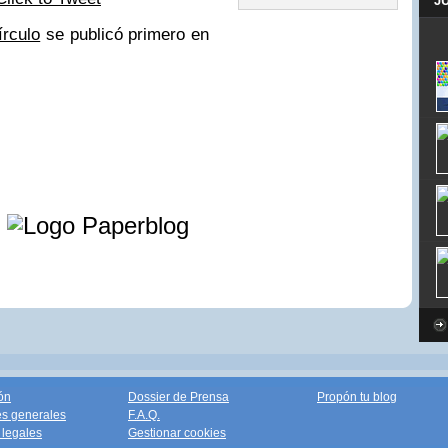
J
írculo
se publicó primero en
e
ón
Dossier de Prensa
Propón tu blog
s generales
F.A.Q.
legales
Gestionar cookies