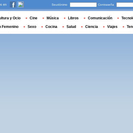
s en
Seudónimo
Contraseña
ltura y Ocio
Cine
Música
Libros
Comunicación
Tecnol
n Femenino
Sexo
Cocina
Salud
Ciencia
Viajes
Ten