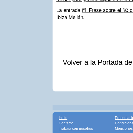
La entrada
📕 Frase sobre el 📀 c
Ibiza Melián.
Volver a la Portada d
Inicio
Presentaci
Contacto
Condicione
Trabaja con nosotros
Menciones 