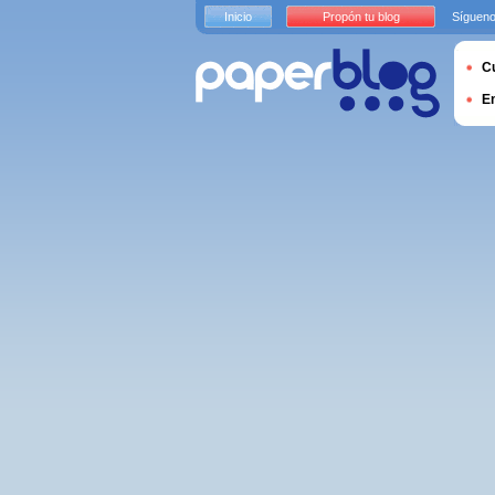
Inicio
Propón tu blog
Sígueno
Cu
E