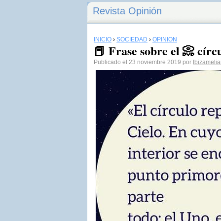
Revista Opinión
INICIO
›
SOCIEDAD
›
OPINIÓN
📕 Frase sobre el 📀 círc
Publicado el 23 noviembre 2019 por
Ibizameli