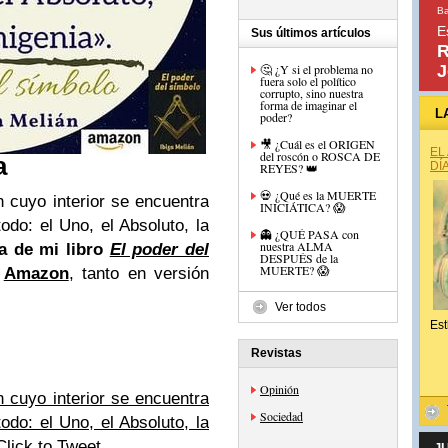
Ba
E
Sus últimos artículos
R
🤔 ¿Y si el problema no
J
fuera solo el político
corrupto, sino nuestra
forma de imaginar el
L
poder?
🎥 ¿Cuál es el ORIGEN
EL
del roscón o ROSCA DE
a
DÍ
REYES? 👑
💀 ¿Qué es la MUERTE
n cuyo interior se encuentra
INICIÁTICA? 😱
todo: el Uno, el Absoluto, la
👻 ¿QUÉ PASA con
nuestra ALMA
da de mi libro
El poder del
DESPUÉS de la
MUERTE? 😱
n
Amazon
, tanto en versión
Ver todos
Est
Revistas
Opinión
n cuyo interior se encuentra
Sociedad
todo: el Uno, el Absoluto, la
Click to Tweet