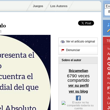
Juegos
Los Autores
ulo
an
T
Ver el artículo original
To
Denunciar
A
A
Sobre el autor
Q
G
Ibizamelian
A
6790
veces
Gu
compartido
Pl
ver su perfil
F
ver su blog
Ru
J
L
J