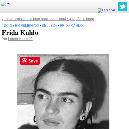
¿Los artículos de tu blog publicados aquí? ¡Propón tu blog!
INICIO
›
EN FEMENINO
›
BELLEZA
›
FRIDA KAHLO
Frida Kahlo
Por
Lafemmeaux40
Save