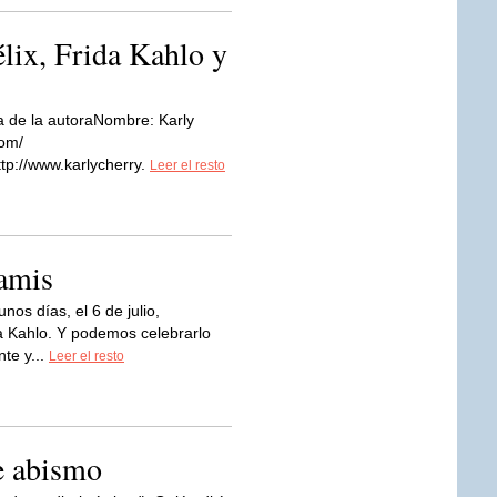
lix, Frida Kahlo y
a de la autoraNombre: Karly
com/
ttp://www.karlycherry.
Leer el resto
amis
nos días, el 6 de julio,
 Kahlo. Y podemos celebrarlo
te y...
Leer el resto
e abismo