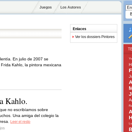
Juegos
Los Autores
Enlaces
Ver los dossiers Pintores
T
lentía. En julio de 2007 se
Yv
H
 Frida Kahlo, la pintora mexicana
F
J
A
M
J
a Kahlo.
A
Ra
que no escribíamos sobre
A
uchos. Una amiga del colegio la
H
presa.
Leer el resto
Lu
jos
B