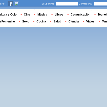
s en
Seudónimo
Contraseña
ltura y Ocio
Cine
Música
Libros
Comunicación
Tecnol
n Femenino
Sexo
Cocina
Salud
Ciencia
Viajes
Ten