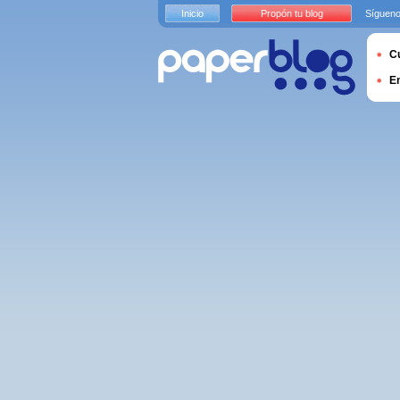
Inicio
Propón tu blog
Sígueno
Cu
E