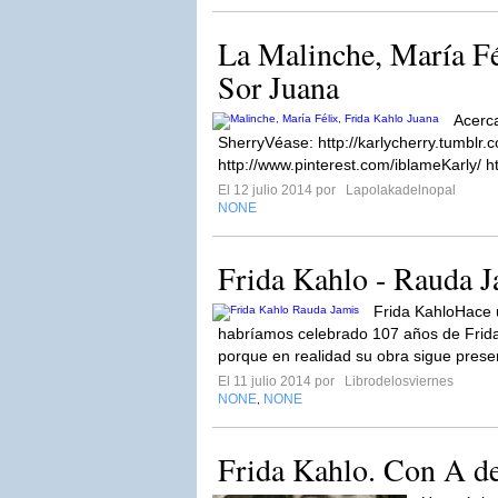
La Malinche, María Fé
Sor Juana
Acerc
SherryVéase: http://karlycherry.tumblr.
http://www.pinterest.com/iblameKarly/ h
El 12 julio 2014 por
Lapolakadelnopal
NONE
Frida Kahlo - Rauda J
Frida KahloHace u
habríamos celebrado 107 años de Frida
porque en realidad su obra sigue presen
El 11 julio 2014 por
Librodelosviernes
NONE
NONE
,
Frida Kahlo. Con A d