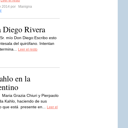
.
Leer el resto
re 2014 por
Manigna
E
a Diego Rivera
Sr. mío Don Diego:Escribo esto
ntesala del quirófano. Intentan
termina...
Leer el resto
hlo en la
entino
Maria Grazia Chiuri y Pierpaolo
ida Kahlo, haciendo de sus
o que está presente en...
Leer el