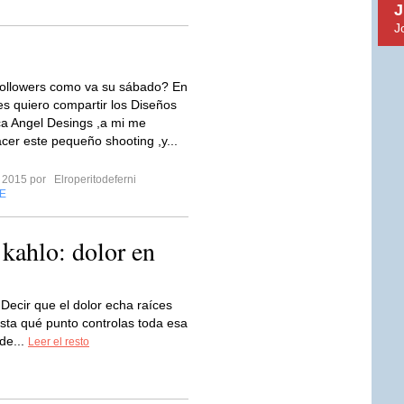
J
J
Followers como va su sábado? En
les quiero compartir los Diseños
ca Angel Desings ,a mi me
cer este pequeño shooting ,y...
o 2015 por
Elroperitodeferni
E
a kahlo: dolor en
 Decir que el dolor echa raíces
asta qué punto controlas toda esa
de...
Leer el resto