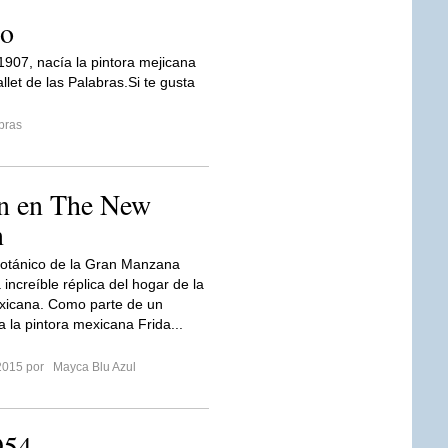
lo
1907, nacía la pintora mejicana
llet de las Palabras.Si te gusta
bras
ón en The New
n
Botánico de la Gran Manzana
 increíble réplica del hogar de la
xicana. Como parte de un
 la pintora mexicana Frida...
2015 por
Mayca Blu Azul
954