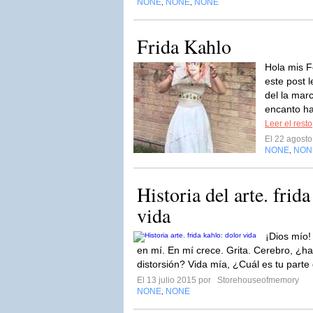
NONE
NONE
NONE
,
,
Frida Kahlo
Hola mis 
este post 
del la mar
encanto ha
Leer el resto
El 22 agost
NONE
NON
,
Historia del arte. frid
vida
¡Dios mío!
en mí. En mí crece. Grita. Cerebro, ¿h
distorsión? Vida mía, ¿Cuál es tu parte 
El 13 julio 2015 por
Storehouseofmemory
NONE
NONE
,