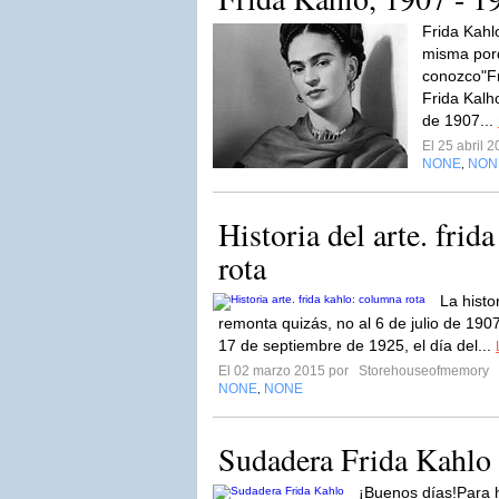
Frida Kahl
misma por
conozco"F
Frida Kalho
de 1907...
El 25 abril 
NONE
NON
,
Historia del arte. frid
rota
La histo
remonta quizás, no al 6 de julio de 1907
17 de septiembre de 1925, el día del...
El 02 marzo 2015 por
Storehouseofmemory
NONE
NONE
,
Sudadera Frida Kahlo
¡Buenos días!Para 