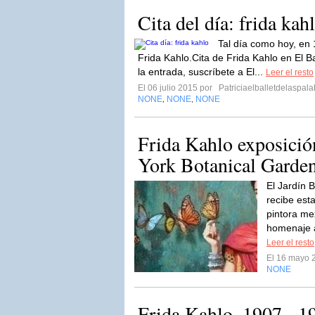
Cita del día: frida kah
Tal día como hoy, en 
Frida Kahlo.Cita de Frida Kahlo en El Ba
la entrada, suscríbete a El...
Leer el resto
El 06 julio 2015 por
Patriciaelballetdelaspala
NONE
NONE
NONE
,
,
Frida Kahlo exposici
York Botanical Garde
El Jardín 
recibe esta
pintora me
homenaje a
Leer el resto
El 16 mayo 
NONE
Frida Kahlo, 1907 - 1