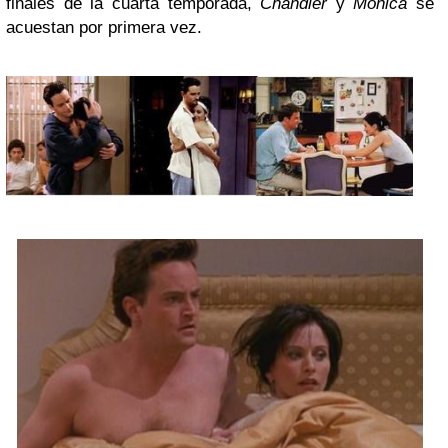
finales de la cuarta temporada,
Chandler
y
Monica
se
acuestan por primera vez.