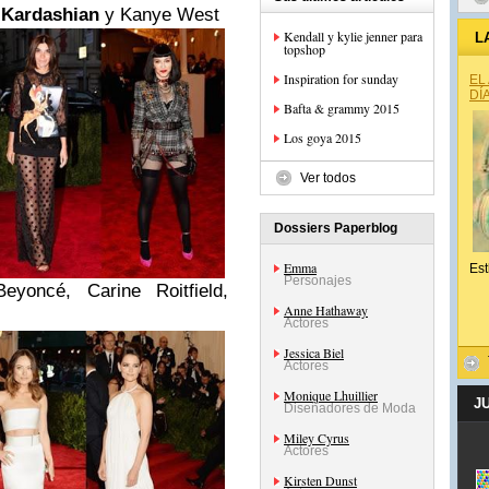
 Kardashian
y Kanye West
Kendall y kylie jenner para
L
topshop
Inspiration for sunday
EL
DÍ
Bafta & grammy 2015
Los goya 2015
Ver todos
Dossiers Paperblog
Emma
Est
Personajes
eyoncé, Carine Roitfield,
Anne Hathaway
Actores
Jessica Biel
Actores
Monique Lhuillier
J
Diseñadores de Moda
Miley Cyrus
Actores
Kirsten Dunst