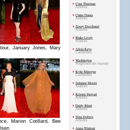
Uma Thurman
Actores
Claire Danes
Actores
Zooey Deschanel
Actores
Blake Lively
Actores
tour, January Jones, Mary
Alicia Keys
Cantantes
Washington
Regiones del mundo
Kylie Minogue
Cantantes
Julianne Moore
Actores
Kristen Stewart
Actores
Emily Blunt
Actores
Nina Dobrev
Actores
nce, Marion Cotillard, Bee
Olsen
Anna Wintour