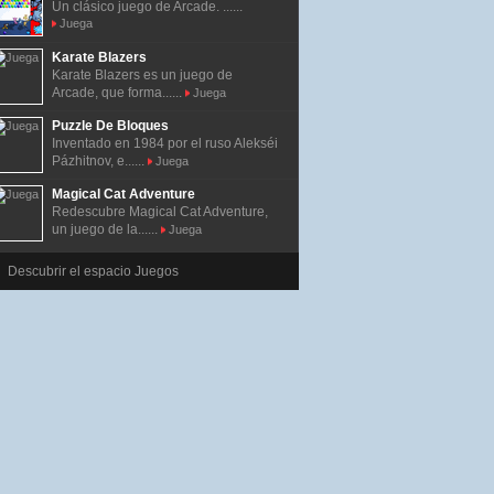
Un clásico juego de Arcade. ......
Juega
Karate Blazers
Karate Blazers es un juego de
Arcade, que forma......
Juega
Puzzle De Bloques
Inventado en 1984 por el ruso Alekséi
Pázhitnov, e......
Juega
Magical Cat Adventure
Redescubre Magical Cat Adventure,
un juego de la......
Juega
Descubrir el espacio Juegos