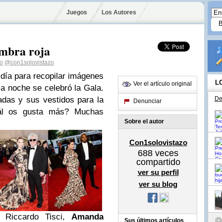
Juegos
Los Autores
ombra roja
o
@con1solovistazo
día para recopilar imágenes
L
Ver el artículo original
 la noche se celebró la Gala.
adas y sus vestidos para la
De
Denunciar
uál os gusta más? Muchas
Sobre el autor
Con1solovistazo
688
veces
compartido
ver su perfil
ver su blog
Riccardo Tisci,
Amanda
Sus últimos artículos