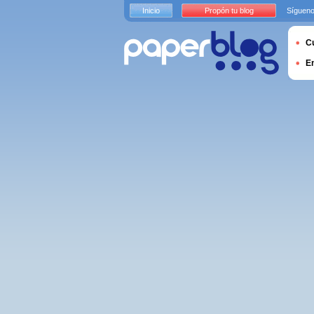
Inicio
Propón tu blog
Sígueno
Cu
E