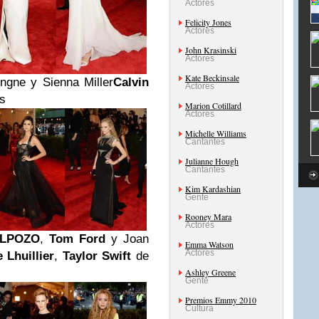
Actores
Felicity Jones
Actores
John Krasinski
Actores
Kate Beckinsale
ingne y Sienna Miller
Calvin
Actores
s
Marion Cotillard
Actores
Michelle Williams
Cantantes
Julianne Hough
Cantantes
Kim Kardashian
Gente
Rooney Mara
Actores
LPOZO
,
Tom Ford
y Joan
Emma Watson
Actores
 Lhuillier
,
Taylor Swift
de
Ashley Greene
Gente
Premios Emmy 2010
Cultura