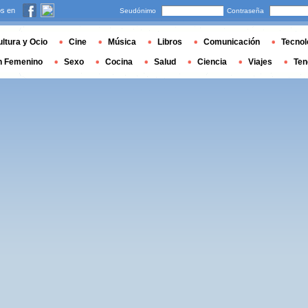
s en
Seudónimo
Contraseña
ltura y Ocio
Cine
Música
Libros
Comunicación
Tecnol
n Femenino
Sexo
Cocina
Salud
Ciencia
Viajes
Ten