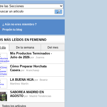
¿ Aún no eres miembro ?
Propón tu blog
OS MÁS LEÍDOS EN FEMENINO
l día
De la semana
Del mes
Mis Productos Terminados -
Julio de 2026
por
Joanna
Cómo Preparar Horchata
Casera
por
Aranchawp
LA BUENA HIJA
por
Beatriz
Martínez Martín
SABOREA MADRID EN
AGOSTO
por
Madrid Tendencias
Todos los artículos