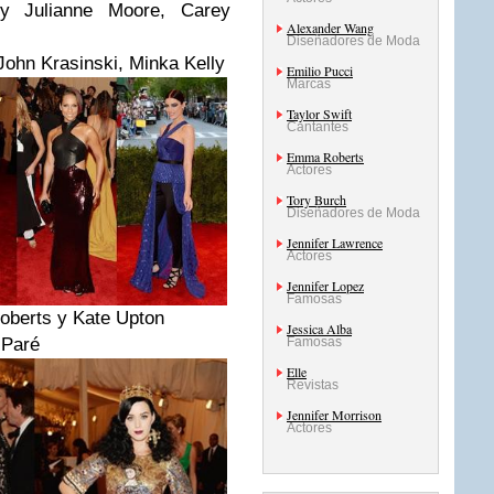
 Julianne Moore, Carey
Alexander Wang
Diseñadores de Moda
John Krasinski, Minka Kelly
Emilio Pucci
Marcas
Taylor Swift
Cantantes
Emma Roberts
Actores
Tory Burch
Diseñadores de Moda
Jennifer Lawrence
Actores
Jennifer Lopez
Famosas
berts y Kate Upton
Jessica Alba
Famosas
 Paré
Elle
Revistas
Jennifer Morrison
Actores