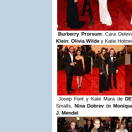
Burberry Prorsum
: Cara Delev
Klein
:
Olivia Wilde
y Katie Holme
Josep Font y Kate Mara de
DE
Smalls,
Nina Dobrev
de
Monique
J. Mendel