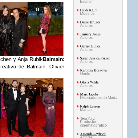
Escritor
Heidi Klum
Modelos
Diane Kruger
Actores
January Jones
Actores
Gerard Butler
Actores
Sarah Jessica Parker
dchen y Anja Rubik
Balmain
:
Actores
reativo de Balmain, Olivier
Karolina Kurkova
Gente
Olivia Wilde
Actores
Marc Jacobs
Diseñadores de Moda
Ralph Lauren
Marcas
Tom Ford
Productor
cinematográfico
Amanda Seyfried
Actores