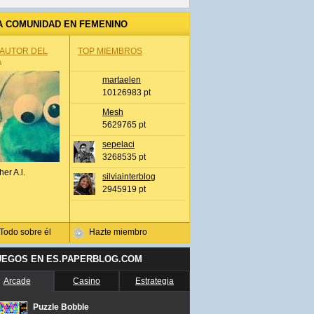
A COMUNIDAD EN FEMENINO
 AUTOR DEL
TOP MIEMBROS
A
martaelen
10126983 pt
Mesh
5629765 pt
sepelaci
3268535 pt
her A.l.
silviainterblog
2945919 pt
Todo sobre él
Hazte miembro
UEGOS EN ES.PAPERBLOG.COM
Arcade
Casino
Estrategia
Puzzle Bobble