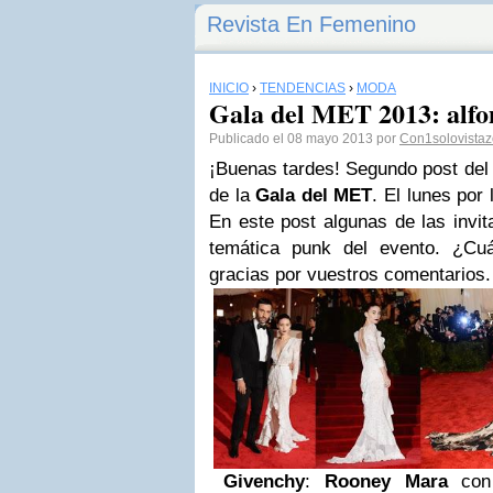
Revista En Femenino
INICIO
›
TENDENCIAS
›
MODA
Gala del MET 2013: alf
Publicado el 08 mayo 2013 por
Con1solovistaz
¡Buenas tardes! Segundo post del 
de la
Gala del MET
. El lunes por
En este post algunas de las invit
temática punk del evento. ¿C
gracias por vuestros comentarios.
Givenchy
:
Rooney Mara
con 