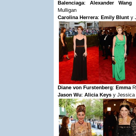
Balenciaga
:
Alexander Wang
y
Mulligan
Carolina Herrera
:
Emily Blunt
y 
Diane von Furstenberg
:
Emma
Ro
Jason Wu
:
Alicia Keys
y Jessica