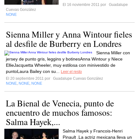
El 16 noviembre 2011 por
Guadalupe
Cuevas González
NONE
Sienna Miller y Anna Wintour fieles
al desfile de Burberry en Londres
Sienna Miller con
jersey de punto gris, leggins y botinesAnna Wintour y Niece
EllieJacquetta Wheeler, muy estilosa con minivestido de
puntoLaura Bailey con su...
Leer el resto
El 20 septiembre 2011 por
Guadalupe Cuevas González
NONE
NONE
NONE
,
,
La Bienal de Venecia, punto de
encuentro de muchos famosos:
Salma Hayek,...
Salma Hayek y Francois-Henri
Pinault .La actriz mexicana lleva un