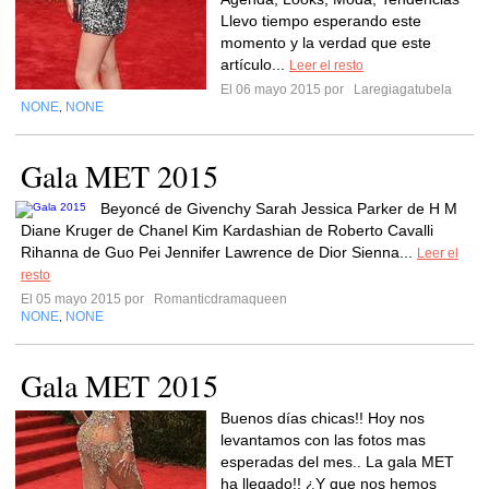
Llevo tiempo esperando este
momento y la verdad que este
artículo...
Leer el resto
El 06 mayo 2015 por
Laregiagatubela
NONE
NONE
,
Gala MET 2015
Beyoncé de Givenchy Sarah Jessica Parker de H M
Diane Kruger de Chanel Kim Kardashian de Roberto Cavalli
Rihanna de Guo Pei Jennifer Lawrence de Dior Sienna...
Leer el
resto
El 05 mayo 2015 por
Romanticdramaqueen
NONE
NONE
,
Gala MET 2015
Buenos días chicas!! Hoy nos
levantamos con las fotos mas
esperadas del mes.. La gala MET
ha llegado!! ¿Y que nos hemos