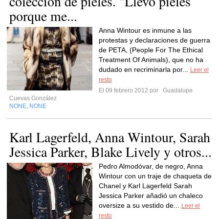
colección de pieles. "Llevo pieles
porque me...
Anna Wintour es inmune a las
protestas y declaraciones de guerra
de PETA, (People For The Ethical
Treatment Of Animals), que no ha
dudado en recriminarla por...
Leer el
resto
El 09 febrero 2012 por
Guadalupe
Cuevas González
NONE
NONE
,
Karl Lagerfeld, Anna Wintour, Sarah
Jessica Parker, Blake Lively y otros...
Pedro Almodóvar, de negro, Anna
Wintour con un traje de chaqueta de
Chanel y Karl Lagerfeld Sarah
Jessica Parker añadió un chaleco
oversize a su vestido de...
Leer el
resto