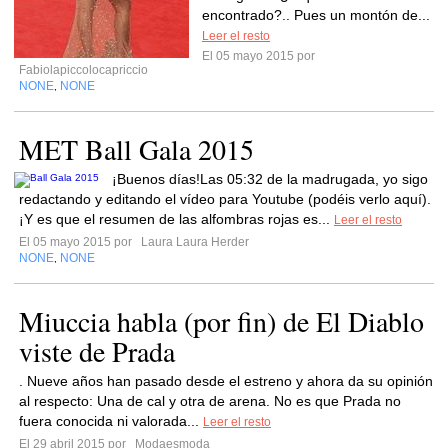
encontrado?.. Pues un montón de...
Leer el resto
El 05 mayo 2015 por
Fabiolapiccolocapriccio
NONE
NONE
,
MET Ball Gala 2015
¡Buenos días!Las 05:32 de la madrugada, yo sigo
redactando y editando el vídeo para Youtube (podéis verlo aquí).
¡Y es que el resumen de las alfombras rojas es...
Leer el resto
El 05 mayo 2015 por
Laura Laura Herder
NONE
NONE
,
Miuccia habla (por fin) de El Diablo
viste de Prada
. Nueve años han pasado desde el estreno y ahora da su opinión
al respecto: Una de cal y otra de arena. No es que Prada no
fuera conocida ni valorada...
Leer el resto
El 29 abril 2015 por
Modaesmoda