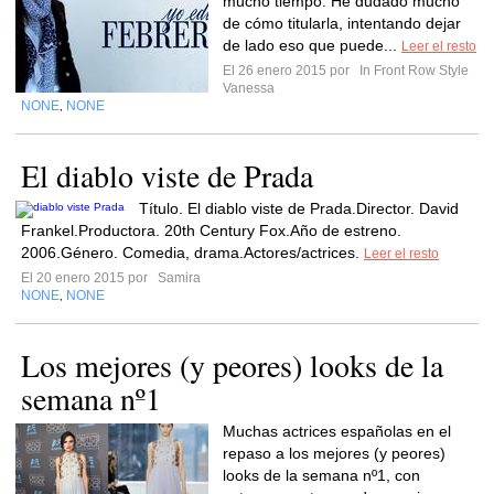
mucho tiempo. He dudado mucho
de cómo titularla, intentando dejar
de lado eso que puede...
Leer el resto
El 26 enero 2015 por
In Front Row Style
Vanessa
NONE
NONE
,
El diablo viste de Prada
Título. El diablo viste de Prada.Director. David
Frankel.Productora. 20th Century Fox.Año de estreno.
2006.Género. Comedia, drama.Actores/actrices.
Leer el resto
El 20 enero 2015 por
Samira
NONE
NONE
,
Los mejores (y peores) looks de la
semana nº1
Muchas actrices españolas en el
repaso a los mejores (y peores)
looks de la semana nº1, con