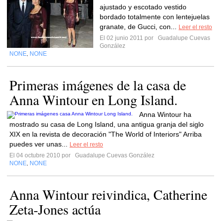
ajustado y escotado vestido
bordado totalmente con lentejuelas
granate, de Gucci, con...
Leer el resto
El 02 junio 2011 por
Guadalupe Cuevas
González
NONE
NONE
,
Primeras imágenes de la casa de
Anna Wintour en Long Island.
Anna Wintour ha
mostrado su casa de Long Island, una antigua granja del siglo
XIX en la revista de decoración "The World of Interiors" Arriba
puedes ver unas...
Leer el resto
El 04 octubre 2010 por
Guadalupe Cuevas González
NONE
NONE
,
Anna Wintour reivindica, Catherine
Zeta-Jones actúa