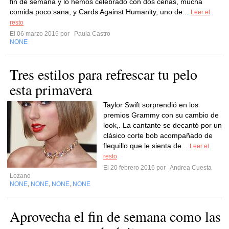
fin de semana y lo hemos celebrado con dos cenas, mucha
comida poco sana, y Cards Against Humanity, uno de...
Leer el
resto
El 06 marzo 2016 por
Paula Castro
NONE
Tres estilos para refrescar tu pelo
esta primavera
Taylor Swift sorprendió en los
premios Grammy con su cambio de
look,. La cantante se decantó por un
clásico corte bob acompañado de
flequillo que le sienta de...
Leer el
resto
El 20 febrero 2016 por
Andrea Cuesta
Lozano
NONE
NONE
NONE
NONE
,
,
,
Aprovecha el fin de semana como las