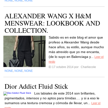
NONE
NONE
NONE
,
,
ALEXANDER WANG X H&M
MENSWEAR: LOOKBOOK AND
COLLECTION.
Sabido es en este blog el amor que
profeso a Alexander Wang desde
hace años, su estilo, aunque mucho
más atrevido que yo me encanta,
(de lo suyo en Balenciaga y...
Leer el
resto
El 17 octubre 2014 por
Charliecole
NONE
NONE
NONE
,
,
Dior Addict Fluid Stick
Los labiales de este 2014 son brillantes,
pigmentados, intensos y no aptos para tímidas…. y si a eso le
sumamos una textura cremosa y cómoda de llevar, un...
Leer el