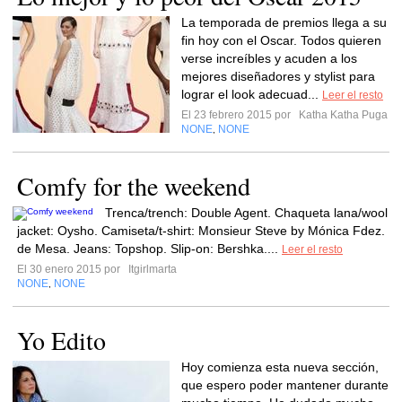
La temporada de premios llega a su
fin hoy con el Oscar. Todos quieren
verse increíbles y acuden a los
mejores diseñadores y stylist para
lograr el look adecuad...
Leer el resto
El 23 febrero 2015 por
Katha Katha Puga
NONE
NONE
,
Comfy for the weekend
Trenca/trench: Double Agent. Chaqueta lana/wool
jacket: Oysho. Camiseta/t-shirt: Monsieur Steve by Mónica Fdez.
de Mesa. Jeans: Topshop. Slip-on: Bershka....
Leer el resto
El 30 enero 2015 por
Itgirlmarta
NONE
NONE
,
Yo Edito
Hoy comienza esta nueva sección,
que espero poder mantener durante