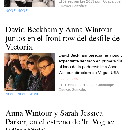
El 09 septiembre 2013 por
Guadalupe
Cuevas González
NONE
NONE
,
David Beckham y Anna Wintour
juntos en el front row del desfile de
Victoria...
David Beckham parecía nervioso y
expectante sentado en primera fila
al lado de la poderosísima Anna
Wintour, directora de Vogue USA.
Leer el resto
El 11 febrero 2013 por
Guadalupe
Cuevas González
NONE
NONE
NONE
,
,
Anna Wintour y Sarah Jessica
Parker, en el estreno de 'In Vogue: