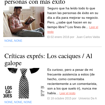
personas con más éxito
Seguro que ha leído todo lo que
hacen las personas de éxito en su
día a día para mejorar su negocio.
Pero, ¿sabe qué hacen en su
tiempo libre? Los fines de...
Leer el
resto
El 02 enero 2016 por
Juan Carlos Valda
NONE
NONE
,
Críticas exprés: Los caciques / Al
galope
Es curioso, pero a pesar de mi
frecuente asistencia a estos (de
hecho, como comentaba
recientemente a un comentarista,
son a los que suelo ir), nunca me
había...
Leer el resto
El 18 octubre 2015 por
Universo De A
NONE
NONE
NONE
,
,