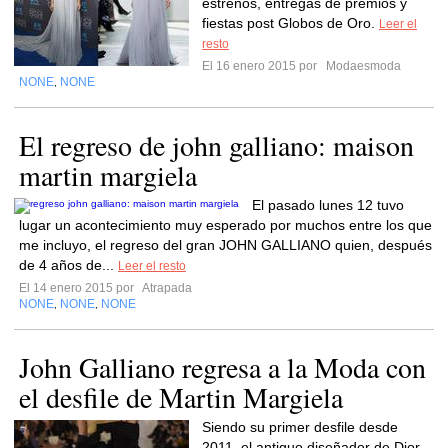
estrenos, entregas de premios y
fiestas post Globos de Oro.
Leer el
resto
El 16 enero 2015 por
Modaesmoda
NONE
NONE
,
El regreso de john galliano: maison
martin margiela
El pasado lunes 12 tuvo
lugar un acontecimiento muy esperado por muchos entre los que
me incluyo, el regreso del gran JOHN GALLIANO quien, después
de 4 años de...
Leer el resto
El 14 enero 2015 por
Atrapada
NONE
NONE
NONE
,
,
John Galliano regresa a la Moda con
el desfile de Martin Margiela
Siendo su primer desfile desde
2011, el antiguo diseñador de Dior,