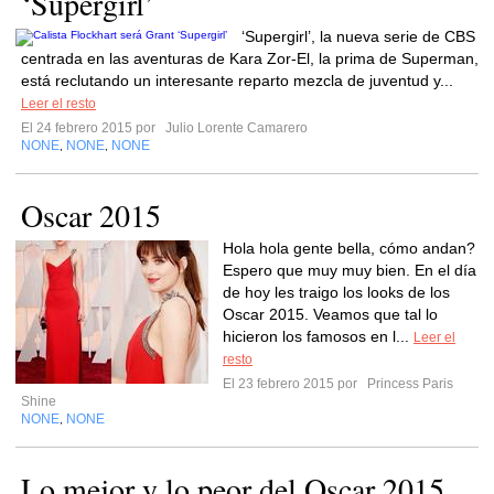
‘Supergirl’
‘Supergirl’, la nueva serie de CBS
centrada en las aventuras de Kara Zor-El, la prima de Superman,
está reclutando un interesante reparto mezcla de juventud y...
Leer el resto
El 24 febrero 2015 por
Julio Lorente Camarero
NONE
NONE
NONE
,
,
Oscar 2015
Hola hola gente bella, cómo andan?
Espero que muy muy bien. En el día
de hoy les traigo los looks de los
Oscar 2015. Veamos que tal lo
hicieron los famosos en l...
Leer el
resto
El 23 febrero 2015 por
Princess Paris
Shine
NONE
NONE
,
Lo mejor y lo peor del Oscar 2015