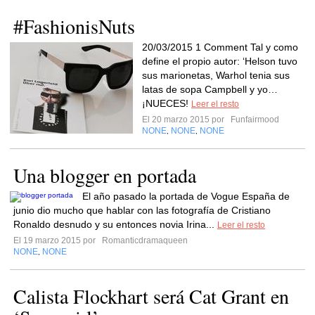
#FashionisNuts
20/03/2015 1 Comment Tal y como
define el propio autor: ‘Helson tuvo
sus marionetas, Warhol tenia sus
latas de sopa Campbell y yo…
¡NUECES!
Leer el resto
El 20 marzo 2015 por
Funfairmood
NONE
NONE
NONE
,
,
Una blogger en portada
El año pasado la portada de Vogue España de
junio dio mucho que hablar con las fotografía de Cristiano
Ronaldo desnudo y su entonces novia Irina...
Leer el resto
El 19 marzo 2015 por
Romanticdramaqueen
NONE
NONE
,
Calista Flockhart será Cat Grant en