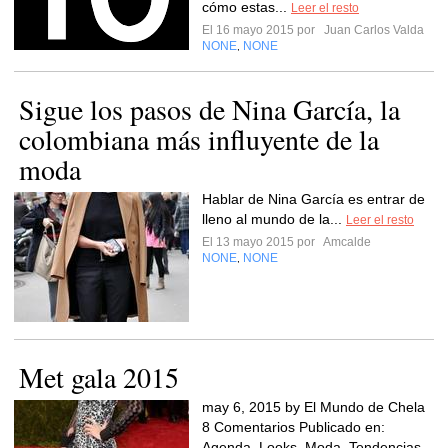
cómo estas...
Leer el resto
El 16 mayo 2015 por
Juan Carlos Valda
NONE
NONE
,
Sigue los pasos de Nina García, la
colombiana más influyente de la
moda
Hablar de Nina García es entrar de
lleno al mundo de la...
Leer el resto
El 13 mayo 2015 por
Amcalde
NONE
NONE
,
Met gala 2015
may 6, 2015 by El Mundo de Chela
8 Comentarios Publicado en:
Agenda, Looks, Moda, Tendencias