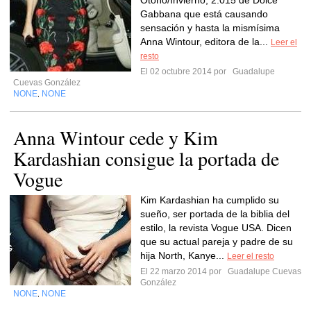
Otoño/Invierno, 2.015 de Dolce
Gabbana que está causando
sensación y hasta la mismísima
Anna Wintour, editora de la...
Leer el
resto
El 02 octubre 2014 por
Guadalupe
Cuevas González
NONE
NONE
,
Anna Wintour cede y Kim
Kardashian consigue la portada de
Vogue
Kim Kardashian ha cumplido su
sueño, ser portada de la biblia del
estilo, la revista Vogue USA. Dicen
que su actual pareja y padre de su
hija North, Kanye...
Leer el resto
El 22 marzo 2014 por
Guadalupe Cuevas
González
NONE
NONE
,