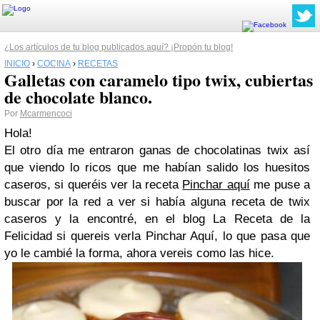
¿Los artículos de tu blog publicados aquí? ¡Propón tu blog!
INICIO
›
COCINA
›
RECETAS
Galletas con caramelo tipo twix, cubiertas
de chocolate blanco.
Por
Mcarmencoci
Hola!
El otro día me entraron ganas de chocolatinas twix así
que viendo lo ricos que me habían salido los huesitos
caseros, si queréis ver la receta
Pinchar aquí
me puse a
buscar por la red a ver si había alguna receta de twix
caseros y la encontré, en el blog La Receta de la
Felicidad si quereis verla Pinchar Aquí, lo que pasa que
yo le cambié la forma, ahora vereis como las hice.