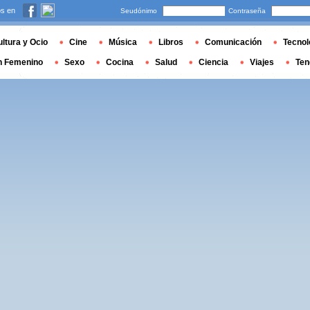
s en
Seudónimo
Contraseña
ltura y Ocio
Cine
Música
Libros
Comunicación
Tecnol
n Femenino
Sexo
Cocina
Salud
Ciencia
Viajes
Ten