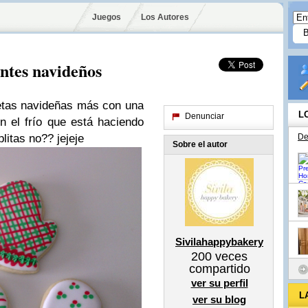
Juegos
Los Autores
ntes navideños
etas navideñas más con una
L
Denunciar
 el frío que está haciendo
itas no?? jejeje
De
Sobre el autor
Sivilahappybakery
200
veces
compartido
ver su perfil
L
ver su blog