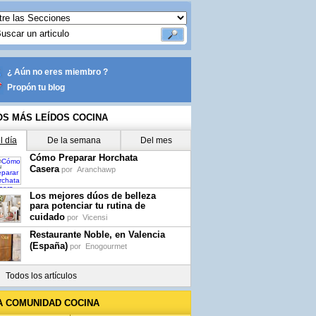
¿ Aún no eres miembro ?
Propón tu blog
OS MÁS LEÍDOS COCINA
l día
De la semana
Del mes
Cómo Preparar Horchata
Casera
por
Aranchawp
Los mejores dúos de belleza
para potenciar tu rutina de
cuidado
por
Vicensi
Restaurante Noble, en Valencia
(España)
por
Enogourmet
Todos los artículos
A COMUNIDAD COCINA