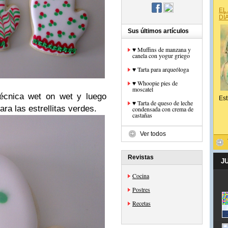
EL
DÍ
Sus últimos artículos
♥ Muffins de manzana y
canela con yogur griego
♥ Tarta para arqueóloga
♥ Whoopie pies de
moscatel
técnica wet on wet y luego
Est
♥ Tarta de queso de leche
ra las estrellitas verdes.
condensada con crema de
castañas
Ver todos
Revistas
J
Cocina
Postres
Recetas