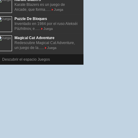
Karate Blazers es un juego de
Arcade, que forma......
Juega
Puzzle De Bloques
Inventado en 1984 por el ruso Alekséi
Pázhitnov, e......
Juega
Magical Cat Adventure
Redescubre Magical Cat Adventure,
un juego de la......
Juega
Descubrir el espacio Juegos