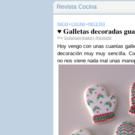
Revista Cocina
INICIO
›
COCINA
›
RECETAS
♥ Galletas decoradas gua
Por
Sivilahappybakery
@sivilahb
Hoy vengo con unas cuantas gall
decoración muy muy sencilla. Con
no nos viene nada mal unas manopl