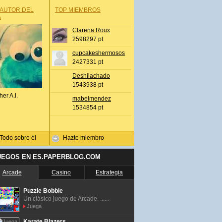
 AUTOR DEL
TOP MIEMBROS
A
Clarena Roux
2598297 pt
cupcakeshermosos
2427331 pt
Deshilachado
1543938 pt
her A.l.
mabelmendez
1534854 pt
Todo sobre él
Hazte miembro
UEGOS EN ES.PAPERBLOG.COM
Arcade
Casino
Estrategia
Puzzle Bobble
Un clásico juego de Arcade. ......
Juega
Karate Blazers