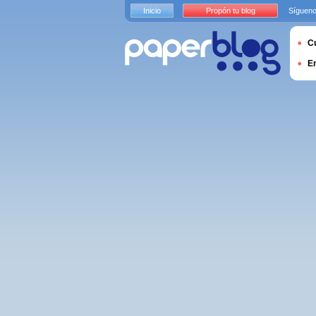
Inicio
Propón tu blog
Sígueno
Cu
E