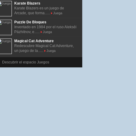
Karate Blazers
Karate Blazers es un juego de
Arcade, que forma......
Juega
Puzzle De Bloques
Inventado en 1984 por el ruso Alekséi
Pázhitnov, e......
Juega
Magical Cat Adventure
Redescubre Magical Cat Adventure,
un juego de la......
Juega
Descubrir el espacio Juegos