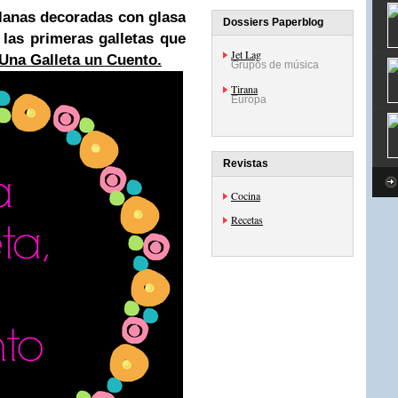
llanas decoradas con glasa
Dossiers Paperblog
 las primeras galletas que
Jet Lag
Una Galleta un Cuento.
Grupos de música
Tirana
Europa
Revistas
Cocina
Recetas