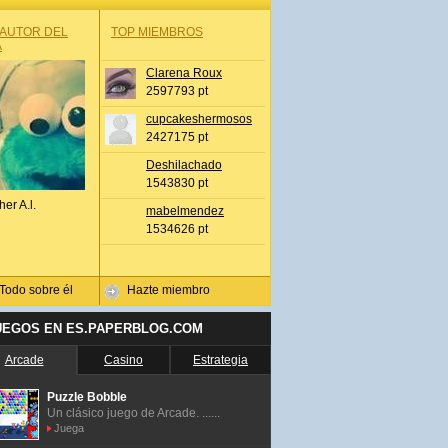
 AUTOR DEL
TOP MIEMBROS
A
Clarena Roux
2597793 pt
cupcakeshermosos
2427175 pt
Deshilachado
1543830 pt
her A.l.
mabelmendez
1534626 pt
Todo sobre él
Hazte miembro
UEGOS EN ES.PAPERBLOG.COM
Arcade
Casino
Estrategia
Puzzle Bobble
Un clásico juego de Arcade. ......
Juega