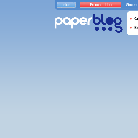
Inicio
Propón tu blog
Sígueno
Cu
E