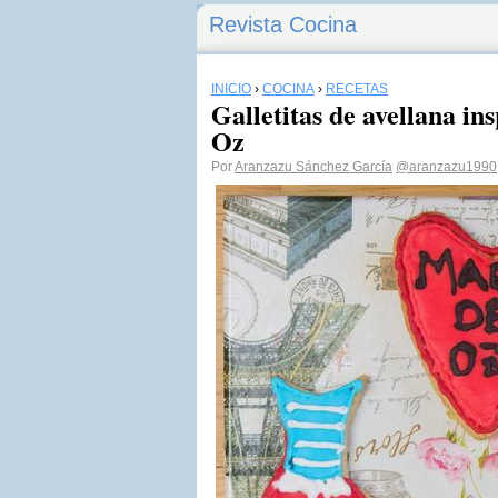
Revista Cocina
INICIO
›
COCINA
›
RECETAS
Galletitas de avellana i
Oz
Por
Aranzazu Sánchez García
@aranzazu1990