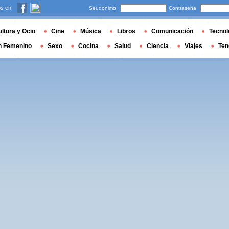
s en
Seudónimo
Contraseña
ltura y Ocio
Cine
Música
Libros
Comunicación
Tecnol
n Femenino
Sexo
Cocina
Salud
Ciencia
Viajes
Ten