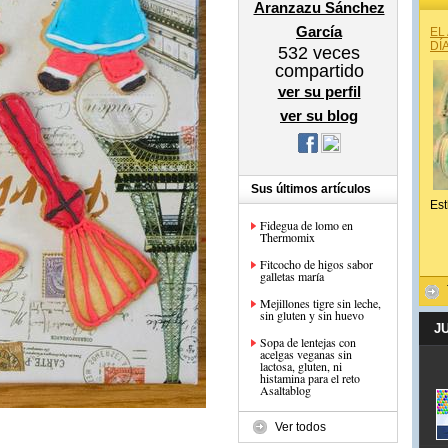
Aranzazu Sánchez
García
EL
DÍ
532
veces
compartido
ver su perfil
ver su blog
Sus últimos artículos
Est
Fidegua de lomo en
Thermomix
Fitcocho de higos sabor
galletas maría
Mejillones tigre sin leche,
sin gluten y sin huevo
J
Sopa de lentejas con
acelgas veganas sin
lactosa, gluten, ni
histamina para el reto
Asaltablog
Ver todos