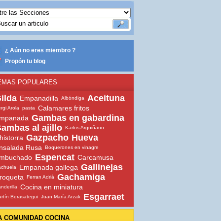
¿ Aún no eres miembro ?
Propón tu blog
EMAS POPULARES
ilda
Aceituna
Empanadilla
Albóndiga
Calamares fritos
rgi Arola
pasta
Gambas en gabardina
mpanada
ambas al ajillo
Karlos Arguiñano
Gazpacho
Hueva
historra
nsalada Rusa
Boquerones en vinagre
Espencat
mbuchado
Carcamusa
Gallinejas
Empanada gallega
chuela
Gachamiga
roqueta
Ferran Adrià
Cocina en miniatura
nderilla
Esgarraet
rtín Berasategui
Juan María Arzak
A COMUNIDAD COCINA