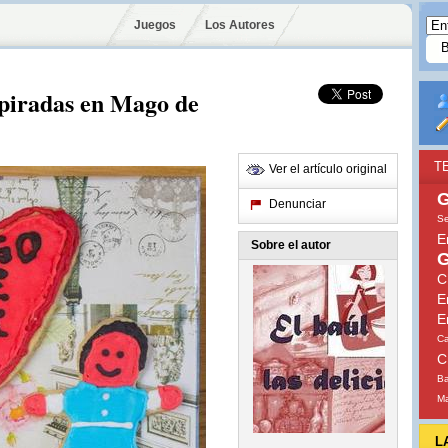
Juegos
Los Autores
nspiradas en Mago de
T
Ver el artículo original
G
Denunciar
Se
E
Sobre el autor
G
C
E
E
Ca
C
Ba
Ma
L