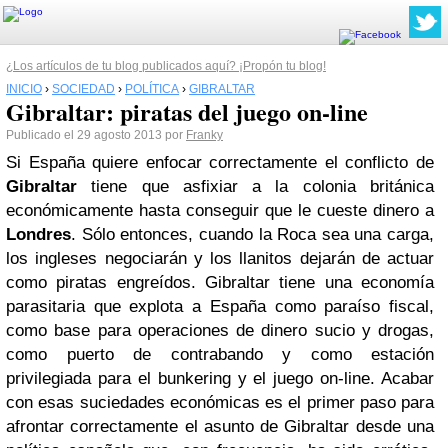
¿Los artículos de tu blog publicados aquí? ¡Propón tu blog!
INICIO
›
SOCIEDAD
›
POLÍTICA
›
GIBRALTAR
Gibraltar: piratas del juego on-line
Publicado el 29 agosto 2013 por
Franky
Si España quiere enfocar correctamente el conflicto de
Gibraltar
tiene que asfixiar a la colonia británica
económicamente hasta conseguir que le cueste dinero a
Londres
. Sólo entonces, cuando la Roca sea una carga,
los ingleses negociarán y los llanitos dejarán de actuar
como piratas engreídos. Gibraltar tiene una economía
parasitaria que explota a España como paraíso fiscal,
como base para operaciones de dinero sucio y drogas,
como puerto de contrabando y como estación
privilegiada para el bunkering y el juego on-line. Acabar
con esas suciedades económicas es el primer paso para
afrontar correctamente el asunto de Gibraltar desde una