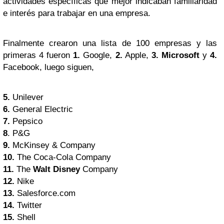
actividades específicas que mejor indicaban familiaridad
e interés para trabajar en una empresa.
Finalmente crearon una lista de 100 empresas y las
primeras 4 fueron
1.
Google,
2.
Apple,
3.
Microsoft
y
4.
Facebook, luego siguen,
5.
Unilever
6.
General Electric
7.
Pepsico
8
. P&G
9.
McKinsey & Company
10.
The Coca-Cola Company
11.
The
Walt Disney
Company
12.
Nike
13.
Salesforce.com
14.
Twitter
15.
Shell