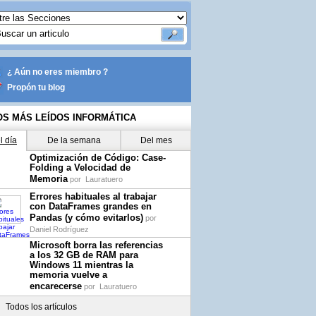
¿ Aún no eres miembro ?
Propón tu blog
OS MÁS LEÍDOS INFORMÁTICA
l día
De la semana
Del mes
Optimización de Código: Case-
Folding a Velocidad de
Memoria
por
Lauratuero
Errores habituales al trabajar
con DataFrames grandes en
Pandas (y cómo evitarlos)
por
Daniel Rodríguez
Microsoft borra las referencias
a los 32 GB de RAM para
Windows 11 mientras la
memoria vuelve a
encarecerse
por
Lauratuero
Todos los artículos