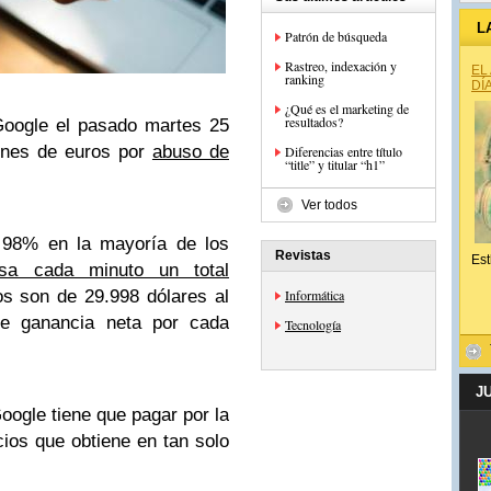
L
Patrón de búsqueda
Rastreo, indexación y
EL
ranking
DÍ
¿Qué es el marketing de
resultados?
oogle el pasado martes 25
lones de euros por
abuso de
Diferencias entre título
“title” y titular “h1”
Ver todos
 98% en la mayoría de los
Revistas
Est
esa cada minuto un total
os son de 29.998 dólares al
Informática
de ganancia neta por cada
Tecnología
J
oogle tiene que pagar por la
cios que obtiene en tan solo