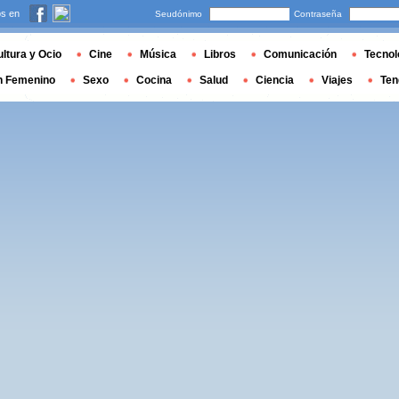
s en
Seudónimo
Contraseña
ltura y Ocio
Cine
Música
Libros
Comunicación
Tecnol
n Femenino
Sexo
Cocina
Salud
Ciencia
Viajes
Ten