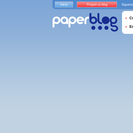
Inicio
Propón tu blog
Sígueno
Cu
E