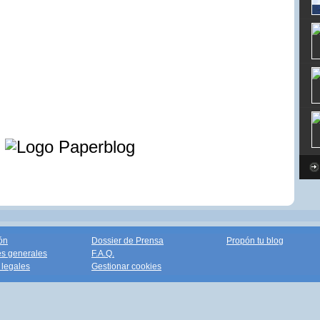
e
ón
Dossier de Prensa
Propón tu blog
s generales
F.A.Q.
legales
Gestionar cookies