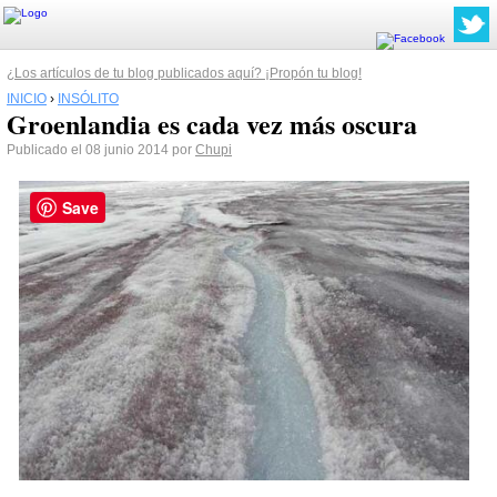
¿Los artículos de tu blog publicados aquí? ¡Propón tu blog!
INICIO
›
INSÓLITO
Groenlandia es cada vez más oscura
Publicado el 08 junio 2014 por
Chupi
Save