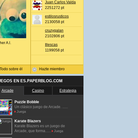
Juan Carlos Valda
2251272 pt
estilosrusticos
2130058 pt
cruzygalan
2102806 pt
her A.l.
Illescas
1199058 pt
Todo sobre él
Hazte miembro
UEGOS EN ES.PAPERBLOG.COM
Arcade
Casino
Estrategia
Puzzle Bobble
Un clásico juego de Arcade. ......
Juega
Karate Blazers
Karate Blazers es un juego de
Arcade, que forma......
Juega