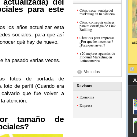
actualizada) del
ciales para este
Cómo sacar ventaja del
marketing en tu cafetería
Cómo conseguir enlaces
para tu estrategia de Link
os los años actualizar esta
Building
des sociales, para que así
ChatBots para empresas
¿Por qué los necesitas?
conocer qué hay de nuevo.
Est
¿Para qué sirven?
+20 mejores agencias de
Inbound Marketing en
me ha pasado varias veces.
Latinoamérica
Ver todos
as fotos de portada de
J
 foto de perfil (Cuando era
Revistas
 calvario que fue volver a
Economía
la atención.
Empresa
jor tamaño de
ociales?