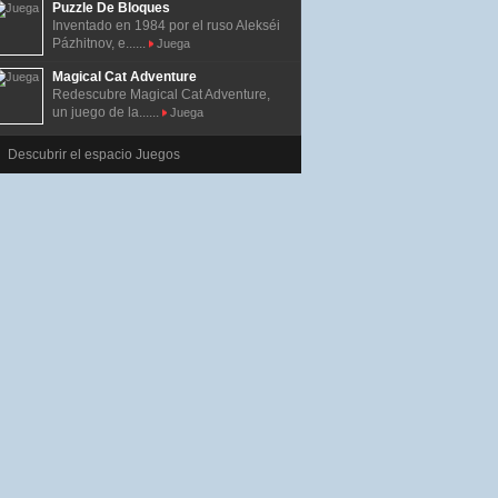
Puzzle De Bloques
Inventado en 1984 por el ruso Alekséi
Pázhitnov, e......
Juega
Magical Cat Adventure
Redescubre Magical Cat Adventure,
un juego de la......
Juega
Descubrir el espacio Juegos