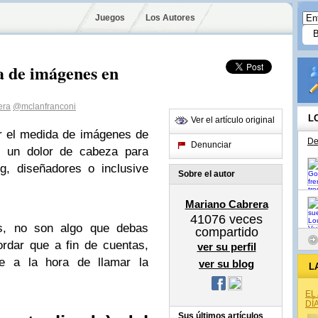
Juegos
Los Autores
a de imágenes en
era
@mclanfranconi
L
Ver el artículo original
r el medida de imágenes de
De
Denunciar
r un dolor de cabeza para
, diseñadores o inclusive
Sobre el autor
Mariano Cabrera
41076
veces
s, no son algo que debas
compartido
ordar que a fin de cuentas,
ver su perfil
e a la hora de llamar la
ver su blog
L
EL
DÍ
Sus últimos artículos