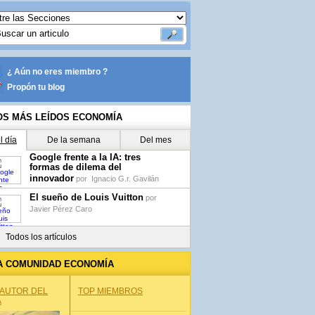
¿ Aún no eres miembro ?
Propón tu blog
OS MÁS LEÍDOS ECONOMÍA
l día
De la semana
Del mes
Google frente a la IA: tres
formas de dilema del
innovador
por
Ignacio G.r. Gavilán
El sueño de Louis Vuitton
por
Javier Pérez Caro
Todos los artículos
A COMUNIDAD ECONOMÍA
 AUTOR DEL
TOP MIEMBROS
A