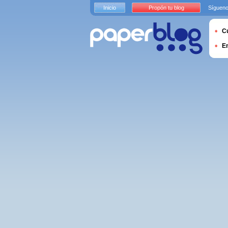
Inicio
Propón tu blog
Sígueno
Cu
E