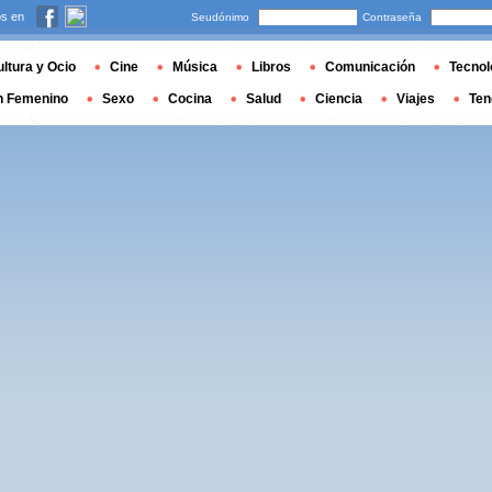
s en
Seudónimo
Contraseña
ltura y Ocio
Cine
Música
Libros
Comunicación
Tecnol
n Femenino
Sexo
Cocina
Salud
Ciencia
Viajes
Ten