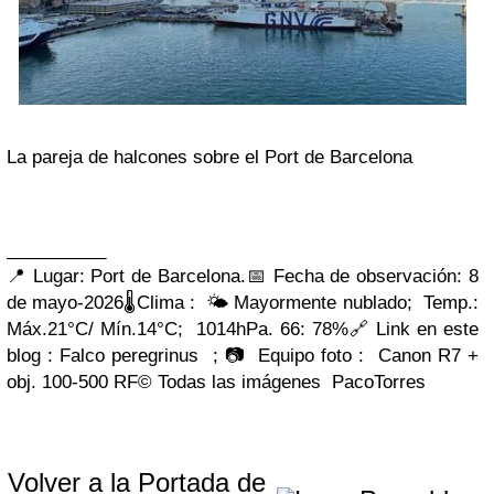
La pareja de halcones sobre el Port de Barcelona
__________
📍 Lugar:
Port de Barcelona.
📅
Fecha de observación
: 8
de mayo-2026
🌡️Clima : 🌤️
Mayormente nublado; Temp.:
Máx.21°C/ Mín.14°C; 1014hPa. 66: 78%
🔗 Link en este
blog : Falco peregrinus ;
📷 Equipo foto :
Canon R7 +
obj. 100-500 RF
©️ Todas las imágenes
PacoTorres
Volver a la Portada de