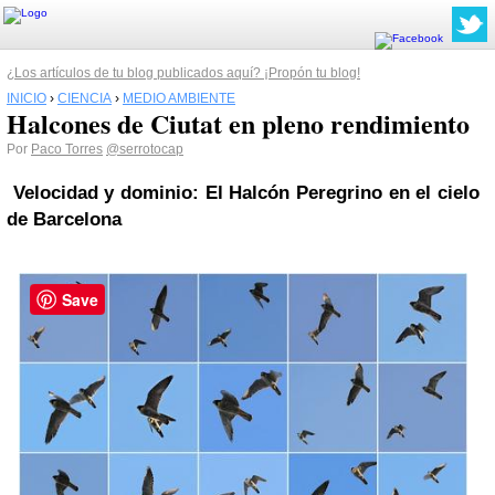
¿Los artículos de tu blog publicados aquí? ¡Propón tu blog!
INICIO
›
CIENCIA
›
MEDIO AMBIENTE
Halcones de Ciutat en pleno rendimiento
Por
Paco Torres
@serrotocap
Velocidad y dominio: El Halcón Peregrino en el cielo
de Barcelona
Save