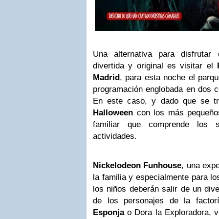
Una alternativa para disfruta
divertida y original es visitar el
P
Madrid
, para esta noche el parq
programación englobada en dos con
En este caso, y dado que se t
Halloween
con los más pequeños
familiar que comprende los s
actividades.
Nickelodeon
Funhouse
, una exp
la familia y especialmente para l
los niños deberán salir de un dive
de los personajes de la facto
Esponja
o Dora la Exploradora, v