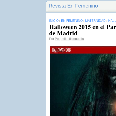
Revista En Femenino
INICIO
›
EN FEMENINO
›
MATERNIDAD
›
HAL
Halloween 2015 en el Pa
de Madrid
Por
Pequelia
@pequelia