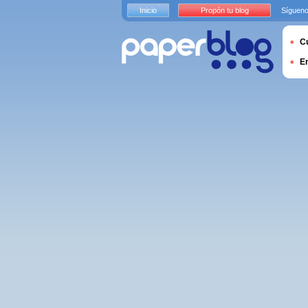
Inicio
Propón tu blog
Sígueno
Cu
E