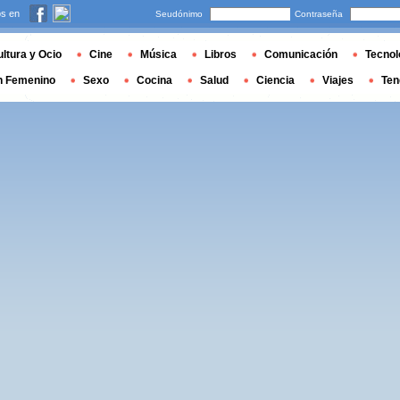
s en
Seudónimo
Contraseña
ltura y Ocio
Cine
Música
Libros
Comunicación
Tecnol
n Femenino
Sexo
Cocina
Salud
Ciencia
Viajes
Ten