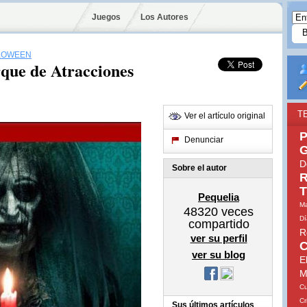
Juegos
Los Autores
LOWEEN
rque de Atracciones
T
Ver el artículo original
P
Denunciar
G
D
Sobre el autor
R
T
Pequelia
Ma
48320
veces
Dí
compartido
R
ver su perfil
C
ver su blog
E
M
Cu
Cr
Sus últimos artículos