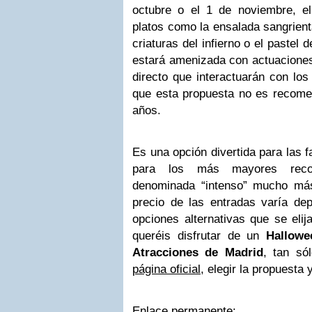
octubre o el 1 de noviembre, e
platos como la ensalada sangrienta
criaturas del infierno o el paste
estará amenizada con actuacione
directo que interactuarán con lo
que esta propuesta no es recom
años.
Es una opción divertida para las 
para los más mayores reco
denominada “intenso” mucho más 
precio de las entradas varía de
opciones alternativas que se elij
queréis disfrutar de un
Hallowe
Atracciones de Madrid
, tan só
página oficial
, elegir la propuesta 
Enlace permanente: