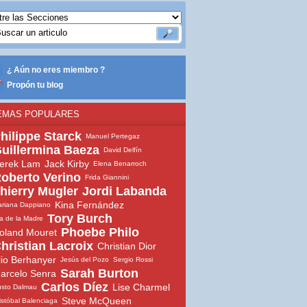
¿ Aún no eres miembro ?
Propón tu blog
EMAS POPULARES
hilippe Starck
Manuel Pertegaz
uillermina Baeza
David Delfín
erek Lam
Jack Kirby
Elena Benarroch
oberto Verino
Frida Giannini
hierry Mugler
Jordi Labanda
Kina Fernández
riana Dappiano
Tory Burch
a de la Madre
Phoebe Philo
oland Mouret
hristian Lacroix
Christian Dior
lio Berhanyer
Jesús del Pozo
Sergio Rossi
Sarah Burton
arcelo Senra
Carlos Díez
Lise Charmel
sto Dalmau
Steve McQueen
istóbal Balenciaga