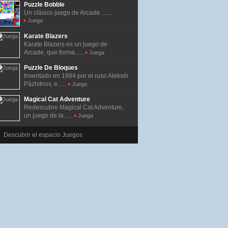
Puzzle Bobble
Un clásico juego de Arcade. ......
Juega
Karate Blazers
Karate Blazers es un juego de
Arcade, que forma......
Juega
Puzzle De Bloques
Inventado en 1984 por el ruso Alekséi
Pázhitnov, e......
Juega
Magical Cat Adventure
Redescubre Magical Cat Adventure,
un juego de la......
Juega
Descubrir el espacio Juegos