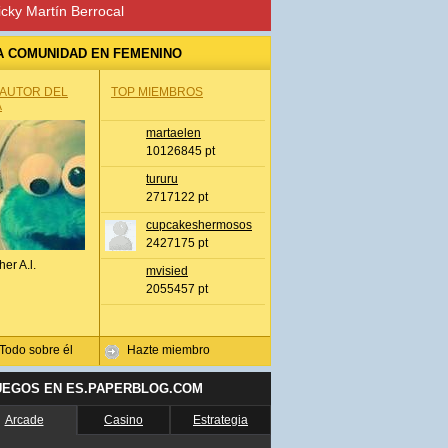
icky Martín Berrocal
A COMUNIDAD EN FEMENINO
 AUTOR DEL
TOP MIEMBROS
A
martaelen
10126845 pt
tururu
2717122 pt
cupcakeshermosos
2427175 pt
her A.l.
mvisied
2055457 pt
Todo sobre él
Hazte miembro
UEGOS EN ES.PAPERBLOG.COM
Arcade
Casino
Estrategia