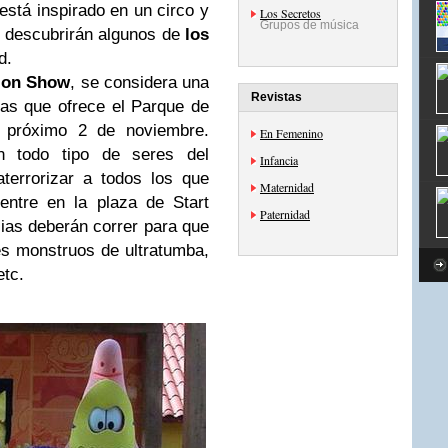
o está inspirado en un circo y
Los Secretos
Grupos de música
os descubrirán algunos de
los
d.
ion Show
, se considera una
Revistas
cas que ofrece el Parque de
l próximo 2 de noviembre.
En Femenino
n todo tipo de seres del
Infancia
terrorizar a todos los que
Maternidad
entre en la plaza de Start
Paternidad
lias deberán correr para que
es monstruos de ultratumba,
etc.