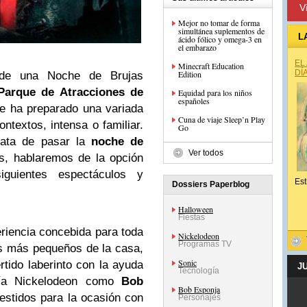
V
Mejor no tomar de forma
simultánea suplementos de
L
ácido fólico y omega-3 en
el embarazo
EL
Minecraft Education
DÍ
Edition
r de una Noche de Brujas
arque de Atracciones de
Equidad para los niños
españoles
ue ha preparado una variada
Cuna de viaje Sleep’n Play
textos, intensa o familiar.
Go
rata de pasar la
noche de
Ver todos
, hablaremos de la opción
iguientes espectáculos y
Est
Dossiers Paperblog
Halloween
Fiestas
eriencia concebida para toda
Nickelodeon
Programas TV
os más pequeños de la casa,
Sonic
rtido laberinto con la ayuda
J
Tecnología
ría Nickelodeon como
Bob
Bob Esponja
estidos para la ocasión con
Personajes