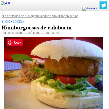
¿Los artículos de tu blog publicados aquí? ¡Propón tu blog!
INICIO
›
COCINA
Hamburguesas de calabacín
Por
Dessertsabad José Manuel Abad Manso
Save