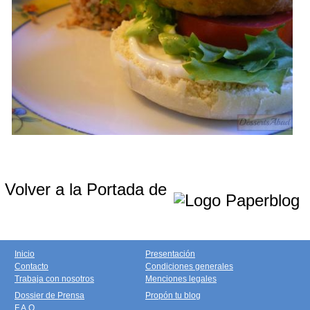
Volver a la Portada de
Inicio
Presentación
Contacto
Condiciones generales
Trabaja con nosotros
Menciones legales
Dossier de Prensa
Propón tu blog
F.A.Q.