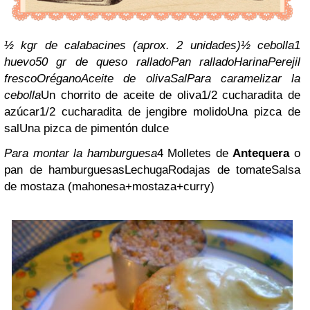
½ kgr de calabacines (aprox. 2 unidades)
½ cebolla
1
huevo
50 gr de queso rallado
Pan rallado
Harina
Perejil
fresco
Orégano
Aceite de oliva
Sal
Para caramelizar la
cebolla
Un chorrito de aceite de oliva
1/2 cucharadita de
azúcar
1/2 cucharadita de jengibre molido
Una pizca de
sal
Una pizca de pimentón dulce
Para montar la hamburguesa
4 Molletes de
Antequera
o
pan de hamburguesas
Lechuga
Rodajas de tomate
Salsa
de mostaza (mahonesa+mostaza+curry)