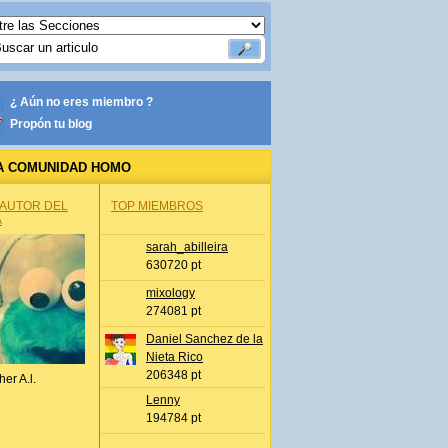
¿ Aún no eres miembro ?
Propón tu blog
A COMUNIDAD HOMO
 AUTOR DEL
TOP MIEMBROS
A
sarah_abilleira
630720 pt
mixology
274081 pt
Daniel Sanchez de la
Nieta Rico
206348 pt
her A.l.
Lenny
194784 pt