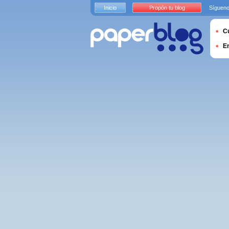
Inicio
Propón tu blog
Sígueno
Cu
E