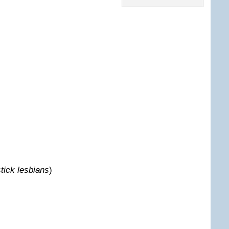
stick lesbians
)