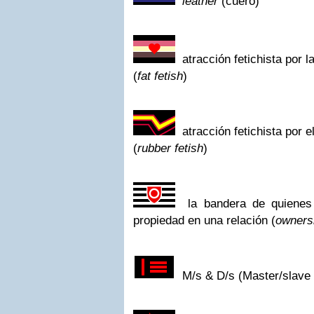
leather
(cuero)
atracción fetichista por
(
fat fetish
)
atracción fetichista por e
(
rubber fetish
)
la bandera de quienes
propiedad en una relación (
owners
M/s & D/s (Master/slave