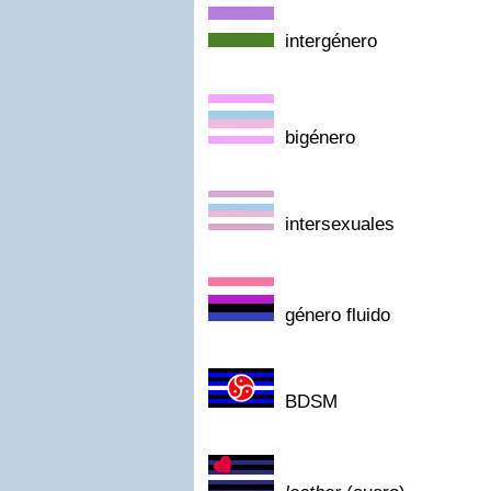
intergénero
bigénero
intersexuales
género fluido
BDSM