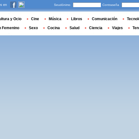
s en
Seudónimo
Contraseña
ltura y Ocio
Cine
Música
Libros
Comunicación
Tecnol
n Femenino
Sexo
Cocina
Salud
Ciencia
Viajes
Ten