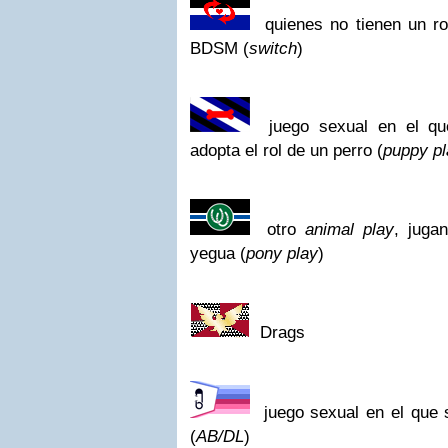
quienes no tienen un ro
BDSM (
switch
)
juego sexual en el qu
adopta el rol de un perro (
puppy pl
otro
animal play
, juga
yegua (
pony play
)
Drags
juego sexual en el que 
(
AB/DL
)