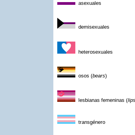
asexuales
demisexuales
heterosexuales
osos (
bears
)
lesbianas femeninas (
lip
transgénero