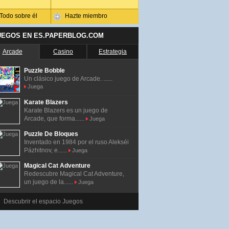
Todo sobre él
Hazte miembro
UEGOS EN ES.PAPERBLOG.COM
Arcade
Casino
Estrategia
Puzzle Bobble
Un clásico juego de Arcade. ......
Juega
Karate Blazers
Karate Blazers es un juego de
Arcade, que forma......
Juega
Puzzle De Bloques
Inventado en 1984 por el ruso Alekséi
Pázhitnov, e......
Juega
Magical Cat Adventure
Redescubre Magical Cat Adventure,
un juego de la......
Juega
Descubrir el espacio Juegos