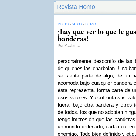
Revista Homo
INICIO
›
SEXO
›
HOMO
¡hay que ver lo que le gus
banderas!
Por
Maslama
personalmente desconfío de las b
de quienes las enarbolan. Una ban
se sienta parte de algo, de un p
acomoda bajo cualquier bandera c
ésta representa, forma parte de 
esos valores. Y confronta sus val
fuera, bajo otra bandera y otros 
de todos, los que no adoptan ning
tengo impresión que las banderas
un mundo ordenado, cada cual en s
enemigo. Todo bien definido y etiq