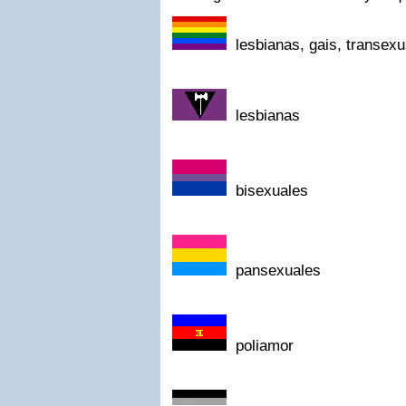
lesbianas, gais, transex
lesbianas
bisexuales
pansexuales
poliamor