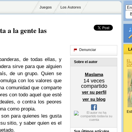
Juegos
Los Autores
ta a la gente las
L
Denunciar
anderas, de todas ellas, y
EL
Sobre el autor
DÍ
dera sirve para que alguien
aís, de un grupo. Quien se
Maslama
omulga con los valores que
14
veces
compartido
una comunidad que comparte
ver su perfil
ores con todo aquel que esté
ver su blog
ideales, o contra los peores
una como propia.
Est
 son para quienes les gusta
u sitio, y saber quien es el
uetado.
Sus últimos artículos