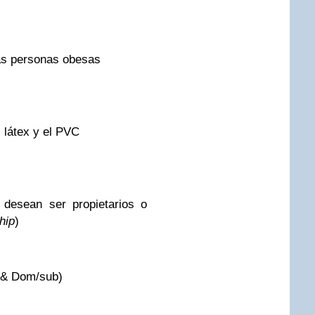
 las personas obesas
l látex y el PVC
 desean ser propietarios o
hip
)
 & Dom/sub)