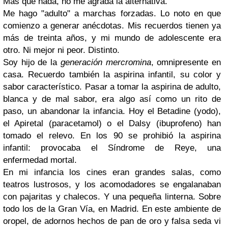
Más que nada, no me agrada la alternativa.
Me hago "adulto" a marchas forzadas. Lo noto en que
comienzo a generar anécdotas. Mis recuerdos tienen ya
más de treinta años, y mi mundo de adolescente era
otro. Ni mejor ni peor. Distinto.
Soy hijo de la
generación mercromina
, omnipresente en
casa. Recuerdo también la aspirina infantil, su color y
sabor característico. Pasar a tomar la aspirina de adulto,
blanca y de mal sabor, era algo así como un rito de
paso, un abandonar la infancia. Hoy el Betadine (yodo),
el Apiretal (paracetamol) o el Dalsy (ibuprofeno) han
tomado el relevo. En los 90 se prohibió la aspirina
infantil: provocaba el Síndrome de Reye, una
enfermedad mortal.
En mi infancia los cines eran grandes salas, como
teatros lustrosos, y los acomodadores se engalanaban
con pajaritas y chalecos. Y una pequeña linterna. Sobre
todo los de la Gran Vía, en Madrid. En este ambiente de
oropel, de adornos hechos de pan de oro y falsa seda vi