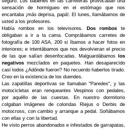
seguro. Los badenes en las carreteras provocaban una
sensación de hormigueo en el estómago que nos
encantaba ¡más deprisa, papá!. El lunes, llamábamos de
usted a los profesores.
Había rombos en los televisores.
Dos rombos
te
obligaban a ir a la cama. Comprábamos carretes de
fotografía de 100 ASA, 200 si íbamos a hacer fotos en
interiores; e intentábamos que nos devolvieran el precio
de las que salían desenfocadas. Malguardábamos
los
negativos
mezclados en paquetes. Han desaparecido
casi todos ¿Adónde fueron? No recuerdo haberlos tirado.
Creo en la existencia de los duendes.
Las zapatillas deportivas se llamaban "Paredes", y las
motocicletas eran renqueantes Vespinos con pedales,
por aquéllo de las cuestas. En nuestro dormitorio
colgaban imágenes de coloridas Riejus o Derbis de
motocross, con cambio y arranque a pedal. Soñábamos
con ellas y con la libertad.
He visto perros abandonados e infestados de garrapatas,