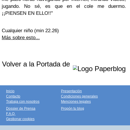
jugando. No sé, es que en el cole me duermo.
¡¡PIENSEN EN ELLO!!"
Cualquier niño
(min 22.26)
Más sobre esto...
Volver a la Portada de
Inicio
Presentación
Contacto
Condiciones generales
Trabaja con nosotros
Menciones legales
Dossier de Prensa
Propón tu blog
F.A.Q.
Gestionar cookies