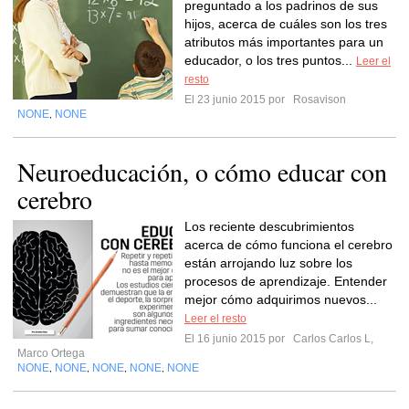
preguntado a los padrinos de sus
hijos, acerca de cuáles son los tres
atributos más importantes para un
educador, o los tres puntos...
Leer el
resto
El 23 junio 2015 por
Rosavison
NONE
NONE
,
Neuroeducación, o cómo educar con
cerebro
Los reciente descubrimientos
acerca de cómo funciona el cerebro
están arrojando luz sobre los
procesos de aprendizaje. Entender
mejor cómo adquirimos nuevos...
Leer el resto
El 16 junio 2015 por
Carlos Carlos L,
Marco Ortega
NONE
NONE
NONE
NONE
NONE
,
,
,
,