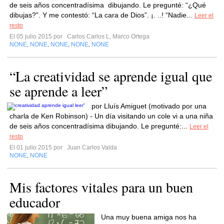
de seis años concentradísima dibujando. Le pregunté: “¿Qué
dibujas?”. Y me contestó: “La cara de Dios”. ¡. ..! “Nadie...
Leer el
resto
El 05 julio 2015 por
Carlos Carlos L, Marco Ortega
NONE
NONE
NONE
NONE
NONE
,
,
,
,
“La creatividad se aprende igual que
se aprende a leer”
por Lluís Amiguet (motivado por una
charla de Ken Robinson) - Un día visitando un cole vi a una niña
de seis años concentradísima dibujando. Le pregunté:...
Leer el
resto
El 01 julio 2015 por
Juan Carlos Valda
NONE
NONE
,
Mis factores vitales para un buen
educador
Una muy buena amiga nos ha