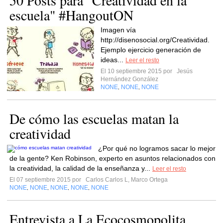
50 Posts para "Creatividad en la
escuela" #HangoutON
Imagen vía
http://disenosocial.org/Creatividad.
Ejemplo ejercicio generación de
ideas...
Leer el resto
El 10 septiembre 2015 por
Jesús
Hernández González
NONE
NONE
NONE
,
,
De cómo las escuelas matan la
creatividad
¿Por qué no logramos sacar lo mejor
de la gente? Ken Robinson, experto en asuntos relacionados con
la creatividad, la calidad de la enseñanza y...
Leer el resto
El 07 septiembre 2015 por
Carlos Carlos L, Marco Ortega
NONE
NONE
NONE
NONE
NONE
,
,
,
,
Entrevista a La Ecocosmopolita