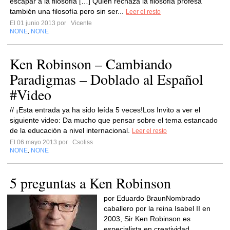
escapar a la filosofía […] Quien rechaza la filosofía profesa
también una filosofía pero sin ser...
Leer el resto
El 01 junio 2013 por
Vicente
NONE
NONE
,
Ken Robinson – Cambiando
Paradigmas – Doblado al Español
#Video
// ¡Esta entrada ya ha sido leída 5 veces!Los Invito a ver el
siguiente video: Da mucho que pensar sobre el tema estancado
de la educación a nivel internacional.
Leer el resto
El 06 mayo 2013 por
Csoliss
NONE
NONE
,
5 preguntas a Ken Robinson
por Eduardo BraunNombrado
caballero por la reina Isabel II en
2003, Sir Ken Robinson es
especialista en creatividad,