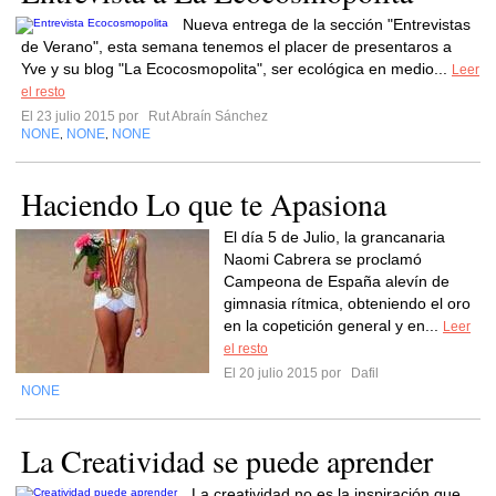
Nueva entrega de la sección "Entrevistas
de Verano", esta semana tenemos el placer de presentaros a
Yve y su blog "La Ecocosmopolita", ser ecológica en medio...
Leer
el resto
El 23 julio 2015 por
Rut Abraín Sánchez
NONE
NONE
NONE
,
,
Haciendo Lo que te Apasiona
El día 5 de Julio, la grancanaria
Naomi Cabrera se proclamó
Campeona de España alevín de
gimnasia rítmica, obteniendo el oro
en la copetición general y en...
Leer
el resto
El 20 julio 2015 por
Dafil
NONE
La Creatividad se puede aprender
La creatividad no es la inspiración que