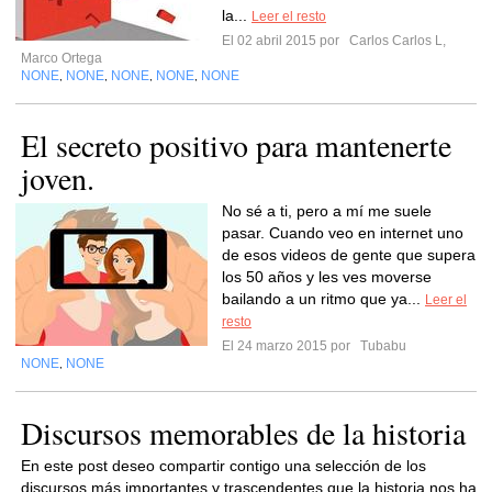
la...
Leer el resto
El 02 abril 2015 por
Carlos Carlos L,
Marco Ortega
NONE
NONE
NONE
NONE
NONE
,
,
,
,
El secreto positivo para mantenerte
joven.
No sé a ti, pero a mí me suele
pasar. Cuando veo en internet uno
de esos videos de gente que supera
los 50 años y les ves moverse
bailando a un ritmo que ya...
Leer el
resto
El 24 marzo 2015 por
Tubabu
NONE
NONE
,
Discursos memorables de la historia
En este post deseo compartir contigo una selección de los
discursos más importantes y trascendentes que la historia nos ha