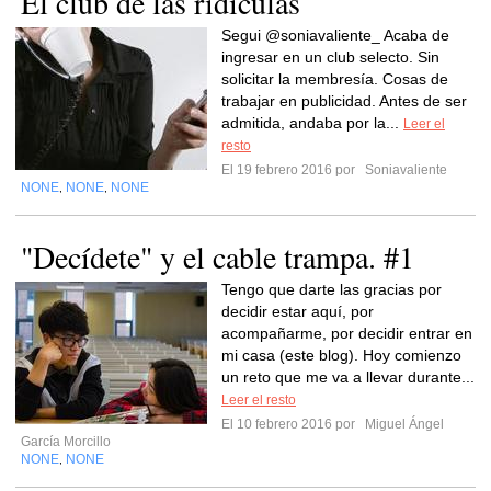
El club de las ridículas
Segui @soniavaliente_ Acaba de
ingresar en un club selecto. Sin
solicitar la membresía. Cosas de
trabajar en publicidad. Antes de ser
admitida, andaba por la...
Leer el
resto
El 19 febrero 2016 por
Soniavaliente
NONE
NONE
NONE
,
,
"Decídete" y el cable trampa. #1
Tengo que darte las gracias por
decidir estar aquí, por
acompañarme, por decidir entrar en
mi casa (este blog). Hoy comienzo
un reto que me va a llevar durante...
Leer el resto
El 10 febrero 2016 por
Miguel Ángel
García Morcillo
NONE
NONE
,