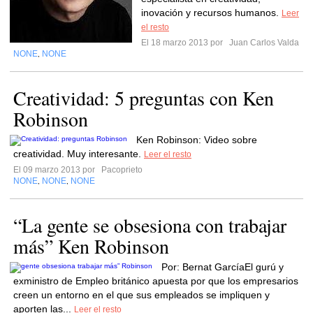
inovación y recursos humanos.
Leer
el resto
El 18 marzo 2013 por
Juan Carlos Valda
NONE
NONE
,
Creatividad: 5 preguntas con Ken
Robinson
Ken Robinson: Video sobre
creatividad. Muy interesante.
Leer el resto
El 09 marzo 2013 por
Pacoprieto
NONE
NONE
NONE
,
,
“La gente se obsesiona con trabajar
más” Ken Robinson
Por: Bernat GarcíaEl gurú y
exministro de Empleo británico apuesta por que los empresarios
creen un entorno en el que sus empleados se impliquen y
aporten las...
Leer el resto