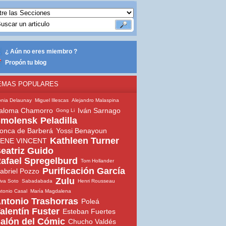
¿ Aún no eres miembro ?
Propón tu blog
EMAS POPULARES
nia Delaunay
Miguel Illescas
Alejandro Malaspina
aloma Chamorro
Iván Sarnago
Gong Li
molensk
Peladilla
onca de Barberá
Yossi Benayoun
Kathleen Turner
ENE VINCENT
eatriz Guido
afael Spregelburd
Tom Hollander
Purificación García
abriel Pozzo
Zulu
iva Soto
Sabadabada
Henri Rousseau
tonio Casal
María Magdalena
ntonio Trashorras
Poleá
alentín Fuster
Esteban Fuertes
alón del Cómic
Chucho Valdés