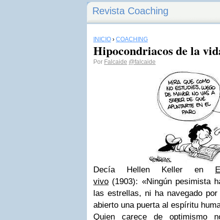
Revista Coaching
INICIO
›
COACHING
Hipocondriacos de la vid
Por
Falcaide
@falcaide
Decía Hellen Keller en
vivo
(1903): «Ningún pesimista ha
las estrellas, ni ha navegado po
abierto una puerta al espíritu hum
Quien carece de optimismo no