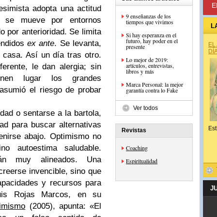
E
esimista adopta una actitud
9 enseñanzas de los
o se mueve por entornos
tiempos que vivimos
L
 por anterioridad. Se limita
Si hay esperanza en el
futuro, hay poder en el
endidos
ex ante
. Se levanta,
EL
presente
DÍ
 casa. Así un día tras otro.
Lo mejor de 2019:
artículos, entrevistas,
ferente, le dan alergia; sin
libros y más
nen lugar los grandes
Marca Personal: la mejor
asumió el riesgo de probar
garantía contra lo Fake
Ver todos
dad o sentarse a la bartola,
ad para buscar alternativas
Est
Revistas
venirse abajo. Optimismo no
no autoestima saludable.
Coaching
tán muy alineados. Una
Espiritualidad
creerse invencible, sino que
apacidades y recursos para
J
 Luis Rojas Marcos, en su
timismo
(2005), apunta: «El