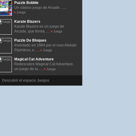
Puzzle Bobble
Un clásico juego de Arcade. ......
Juega
Karate Blazers
Karate Blazers es un juego de
Arcade, que forma......
Juega
Puzzle De Bloques
Inventado en 1984 por el ruso Alekséi
Pázhitnov, e......
Juega
Magical Cat Adventure
Redescubre Magical Cat Adventure,
un juego de la......
Juega
Descubrir el espacio Juegos