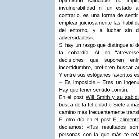
optimismo saludable no impl
invulnerabilidad ni un estado 
contrario, es una forma de senti
emplear juiciosamente las habilid
del entorno, y a luchar sin d
adversidades».
Si hay un rasgo que distingue al d
la cobardía. Al no "atrevers
decisiones que suponen en
incertidumbre, prefieren buscar a
Y entre sus eslóganes favoritos es
– Es imposible.– Eres un ingenu
Hay que tener sentido común.
En el post
Will Smith y su sabid
busca de la felicidad o Siete alma
camino más frecuentemente transi
El otro día en el post
El aliment
decíamos: «Tus resultados so
personas con la que más te rel