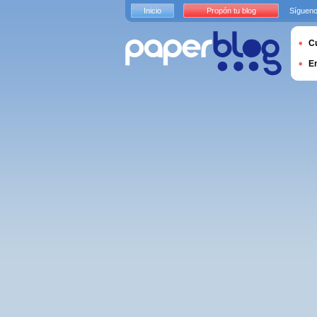
Inicio
Propón tu blog
Sígueno
Cu
E