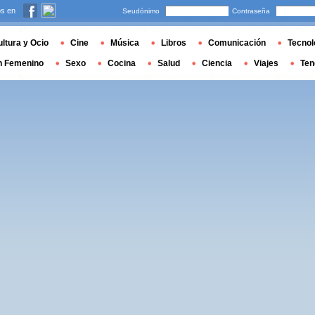
s en
Seudónimo
Contraseña
ltura y Ocio
Cine
Música
Libros
Comunicación
Tecnol
n Femenino
Sexo
Cocina
Salud
Ciencia
Viajes
Ten