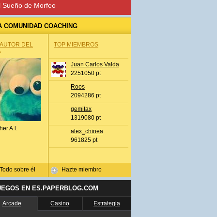
l Sueño de Morfeo
A COMUNIDAD COACHING
 AUTOR DEL
TOP MIEMBROS
A
Juan Carlos Valda
2251050 pt
Roos
2094286 pt
gemitax
1319080 pt
her A.l.
alex_chinea
961825 pt
Todo sobre él
Hazte miembro
UEGOS EN ES.PAPERBLOG.COM
Arcade
Casino
Estrategia