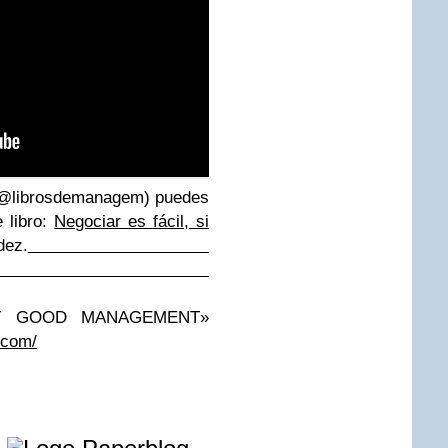
@librosdemanagem) puedes
 libro:
Negociar es fácil, si
dez.
AST GOOD MANAGEMENT»
.com/
e