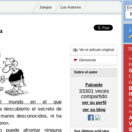
Juegos
Los Autores
a
T
Ver el artículo original
So
Denunciar
P
S
Sobre el autor
C
G
Falcaide
B
33301
veces
R
compartido
G
El mundo en el que
ver su perfil
Ol
 descubierto el secreto de
ver su blog
An
r mares desconocidos, ni ha
A
ano».
V
S
 puede afrontar ninguna
Sus últimos artículos