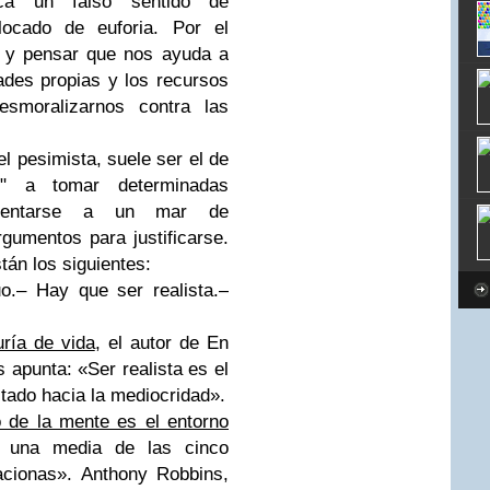
ica un falso sentido de
alocado de euforia. Por el
r y pensar que nos ayuda a
ades propias y los recursos
esmoralizarnos contra las
el pesimista, suele ser el de
e" a tomar determinadas
frentarse a un mar de
rgumentos para justificarse.
tán los siguientes:
o.– Hay que ser realista.–
uría de vida
, el autor de En
s apunta: «Ser realista es el
tado hacia la mediocridad».
o de la mente es el entorno
n una media de las cinco
acionas». Anthony Robbins,