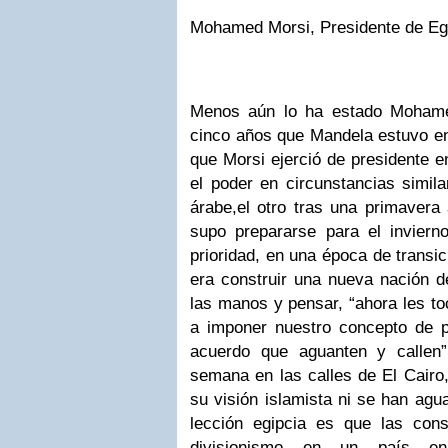
Mohamed Morsi, Presidente de Eg
Menos aún lo ha estado Moham
cinco años que Mandela estuvo en
que Morsi ejerció de presidente 
el poder en circunstancias simil
árabe,el otro tras una primavera
supo prepararse para el inviern
prioridad, en una época de transici
era construir una nueva nación de
las manos y pensar, “ahora les t
a imponer nuestro concepto de 
acuerdo que aguanten y callen
semana en las calles de El Cairo
su visión islamista ni se han agu
lección egipcia es que las con
divisionismo en un país en