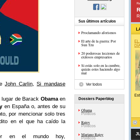
Re
R
R
Sus últimos artículos
L
Proclamando aforismos
El arte de la guerra: Por
EL
Sun Tzu
DÍ
20 poderosas lecciones de
exitosos empresarios
Si estás solo en la cumbre,
quizás estes haciendo algo
mal
de
John Carlin
,
Si mandase
Ver todos
Est
 lugar de Barack
Obama
en
Dossiers Paperblog
y
en España o, antes de su
Obama
o, por mencionar solo tres
Políticos
édito en el que ha caído la
Rajoy
Políticos
J
Mariano Rajoy
der en el mundo hoy,
Políticos