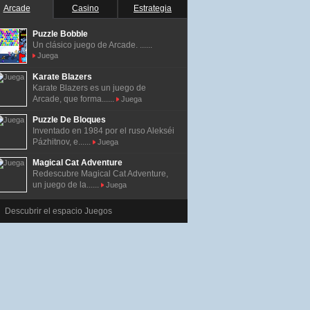
Arcade
Casino
Estrategia
Puzzle Bobble
Un clásico juego de Arcade. ......
Juega
Karate Blazers
Karate Blazers es un juego de
Arcade, que forma......
Juega
Puzzle De Bloques
Inventado en 1984 por el ruso Alekséi
Pázhitnov, e......
Juega
Magical Cat Adventure
Redescubre Magical Cat Adventure,
un juego de la......
Juega
Descubrir el espacio Juegos