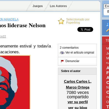
Juegos
Los Autores
ON MANDELA
Seleccionado por
nos liderase Nelson
Paperblog
co22
T
lenamente estival y todavía
2 comentarios
M
vacaciones.
Ver el artículo original
J
M
Denunciar
Ka
A
Sobre el autor
F
A
Carlos Carlos L,
C
Marco Ortega
N
O
7080
veces
compartido
Fe
ver su perfil
O
T
ver su blog