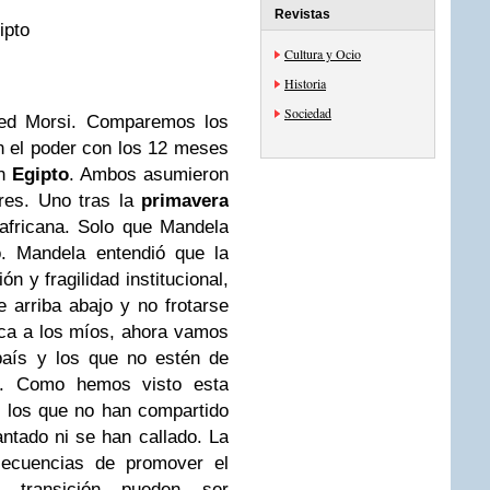
Revistas
ipto
Cultura y Ocio
Historia
Sociedad
ed Morsi. Comparemos los
 el poder con los 12 meses
en
Egipto
. Ambos asumieron
ares. Uno tras la
primavera
 africana. Solo que Mandela
o. Mandela entendió que la
ón y fragilidad institucional,
 arriba abajo y no frotarse
oca a los míos, ahora vamos
país y los que no estén de
”. Como hemos visto esta
, los que no han compartido
antado ni se han callado. La
secuencias de promover el
 transición pueden ser