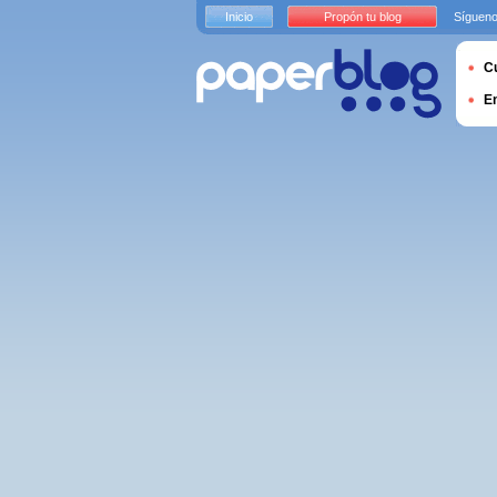
Inicio
Propón tu blog
Sígueno
Cu
E