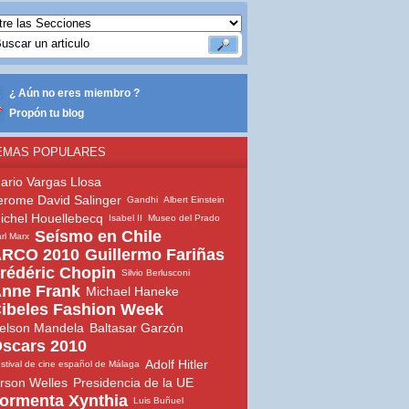
¿ Aún no eres miembro ?
Propón tu blog
EMAS POPULARES
ario Vargas Llosa
erome David Salinger
Gandhi
Albert Einstein
ichel Houellebecq
Isabel II
Museo del Prado
Seísmo en Chile
rl Marx
RCO 2010
Guillermo Fariñas
rédéric Chopin
Silvio Berlusconi
nne Frank
Michael Haneke
ibeles Fashion Week
elson Mandela
Baltasar Garzón
scars 2010
Adolf Hitler
stival de cine español de Málaga
rson Welles
Presidencia de la UE
ormenta Xynthia
Luis Buñuel