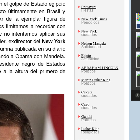
 el golpe de Estado egipcio
Primavera
Fiestas
to últimamente en Brasil y
ar de la ejemplar figura de
New York Times
Periódicos
os limitamos a recordar con
New York
 y no intentamos aplicar sus
ciudades
ler, exdirector del
New York
Nelson Mandela
Solidaridad
lumna publicada en su diario
Egipto
rando a Obama con Mandela.
Actualidad
residente negro de Estados
ABRAHAM LINCOLN
a la altura del primero de
Políticos
Martin Luther King
Políticos
Calcuta
ciudades
Cairo
ciudades
Gandhi
Políticos
Luther King
Religiosos