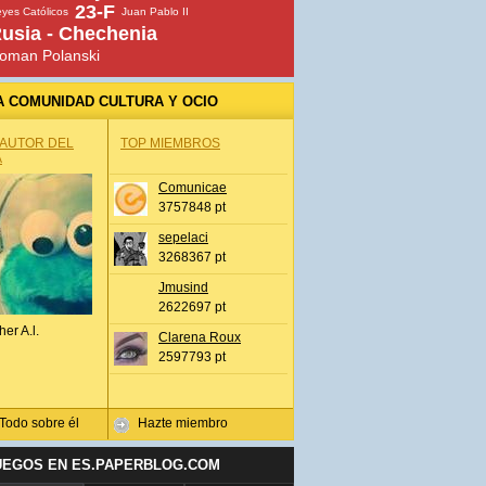
23-F
yes Católicos
Juan Pablo II
usia - Chechenia
oman Polanski
A COMUNIDAD CULTURA Y OCIO
 AUTOR DEL
TOP MIEMBROS
A
Comunicae
3757848 pt
sepelaci
3268367 pt
Jmusind
2622697 pt
her A.l.
Clarena Roux
2597793 pt
Todo sobre él
Hazte miembro
UEGOS EN ES.PAPERBLOG.COM