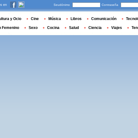
s en
Seudónimo
Contraseña
ltura y Ocio
Cine
Música
Libros
Comunicación
Tecnol
n Femenino
Sexo
Cocina
Salud
Ciencia
Viajes
Ten