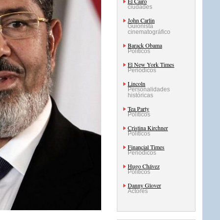
El Cairo
ciudades
John Carlin
Guionista
cinematográfico
Barack Obama
Políticos
El New York Times
Periódicos
Lincoln
Personalidades
históricas
Tea Party
Políticos
Cristina Kirchner
Políticos
Financial Times
Periódicos
Hugo Chávez
Políticos
Danny Glover
Actores