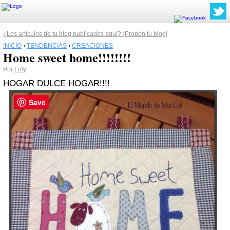
¿Los artículos de tu blog publicados aquí? ¡Propón tu blog!
INICIO
›
TENDENCIAS
›
CREACIONES
Home sweet home!!!!!!!!
Por
Loly
HOGAR DULCE HOGAR!!!!
Save