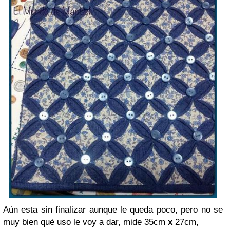
Aún esta sin finalizar aunque le queda poco, pero no se
muy bien quė uso le voy a dar, mide 35cm
x
27cm,