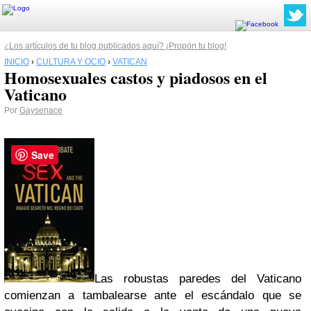
¿Los artículos de tu blog publicados aquí? ¡Propón tu blog!
INICIO
›
CULTURA Y OCIO
›
VATICAN
Homosexuales castos y piadosos en el
Vaticano
Por
Gaysenace
Save
Las robustas paredes del Vaticano
comienzan a tambalearse ante el escándalo que se