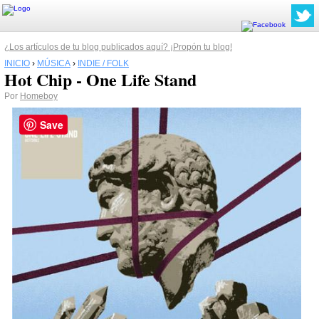
¿Los artículos de tu blog publicados aquí? ¡Propón tu blog!
INICIO
›
MÚSICA
›
INDIE / FOLK
Hot Chip - One Life Stand
Por
Homeboy
Save