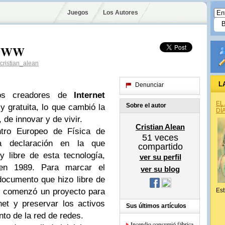
Juegos
Los Autores
 WWW
ristian_alean
L
Denunciar
os creadores de
Internet
EL
Sobre el autor
y gratuita, lo que cambió la
DÍ
 de innovar y de vivir.
Cristian Alean
ntro Europeo de Física de
51
veces
a declaración en la que
compartido
 y libre de esta tecnología,
ver su perfil
n 1989. Para marcar el
ver su blog
 documento que hizo libre de
ro comenzó un proyecto para
Est
rnet y preservar los activos
Sus últimos artículos
nto de la red de redes.
Incendio consumió fábrica