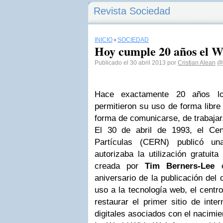
Revista Sociedad
INICIO
›
SOCIEDAD
Hoy cumple 20 años el
Publicado el 30 abril 2013 por
Cristian Alean
@c
Hace exactamente 20 años l
permitieron su uso de forma libre 
forma de comunicarse, de trabajar,
El 30 de abril de 1993, el Ce
Partículas (CERN) publicó un
autorizaba la utilización gratuita
creada por
Tim Berners-Lee
e
aniversario de la publicación del
uso a la tecnología web, el cent
restaurar el primer sitio de inte
digitales asociados con el nacimie