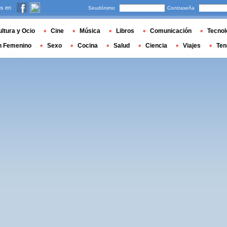
s en
Seudónimo
Contraseña
ltura y Ocio
Cine
Música
Libros
Comunicación
Tecnol
n Femenino
Sexo
Cocina
Salud
Ciencia
Viajes
Ten