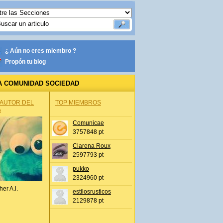
¿ Aún no eres miembro ?
Propón tu blog
A COMUNIDAD SOCIEDAD
 AUTOR DEL
TOP MIEMBROS
A
Comunicae
3757848 pt
Clarena Roux
2597793 pt
pukko
2324960 pt
her A.l.
estilosrusticos
2129878 pt