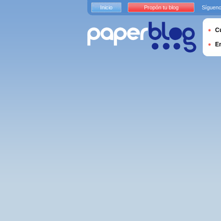
Inicio
Propón tu blog
Sígueno
Cu
E