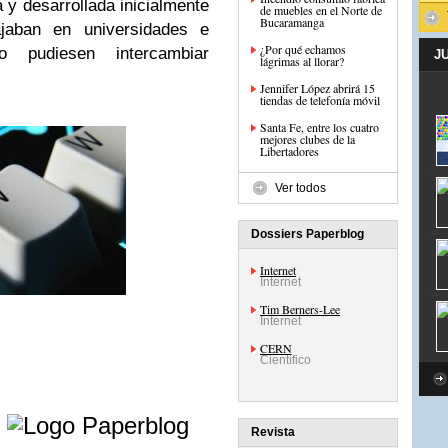
y desarrollada inicialmente
de muebles en el Norte de
Bucaramanga
ajaban en universidades e
¿Por qué echamos
 pudiesen intercambiar
J
lágrimas al llorar?
Jennifer López abrirá 15
tiendas de telefonía móvil
Santa Fe, entre los cuatro
mejores clubes de la
Libertadores
Ver todos
Dossiers Paperblog
Internet
Internet
Tim Berners-Lee
Internet
CERN
Científico
e
Revista