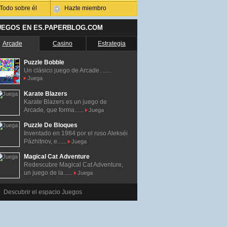
Todo sobre él
Hazte miembro
UEGOS EN ES.PAPERBLOG.COM
Arcade
Casino
Estrategia
Puzzle Bobble
Un clásico juego de Arcade. ......
Juega
Karate Blazers
Karate Blazers es un juego de
Arcade, que forma......
Juega
Puzzle De Bloques
Inventado en 1984 por el ruso Alekséi
Pázhitnov, e......
Juega
Magical Cat Adventure
Redescubre Magical Cat Adventure,
un juego de la......
Juega
Descubrir el espacio Juegos