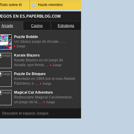
Todo sobre él
Hazte miembro
UEGOS EN ES.PAPERBLOG.COM
Arcade
Casino
Estrategia
Puzzle Bobble
Un clásico juego de Arcade. ......
Juega
Karate Blazers
Karate Blazers es un juego de
Arcade, que forma......
Juega
Puzzle De Bloques
Inventado en 1984 por el ruso Alekséi
Pázhitnov, e......
Juega
Magical Cat Adventure
Redescubre Magical Cat Adventure,
un juego de la......
Juega
Descubrir el espacio Juegos