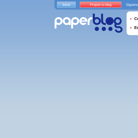
Inicio
Propón tu blog
Sígueno
Cu
E