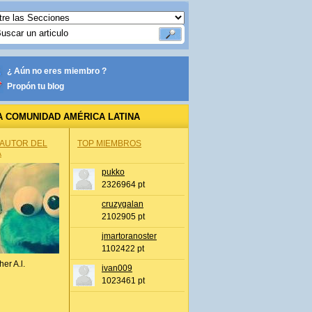
¿ Aún no eres miembro ?
Propón tu blog
A COMUNIDAD AMÉRICA LATINA
 AUTOR DEL
TOP MIEMBROS
A
pukko
2326964 pt
cruzygalan
2102905 pt
jmartoranoster
1102422 pt
her A.l.
ivan009
1023461 pt