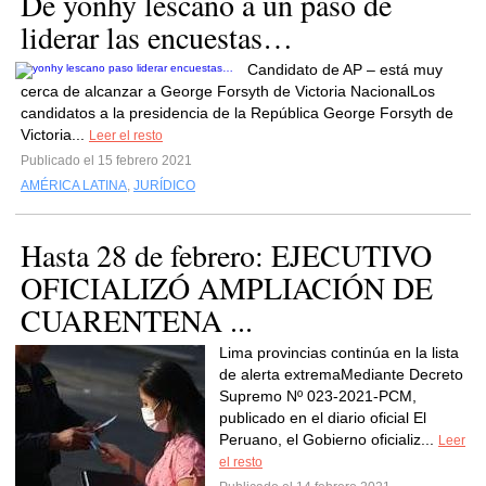
De yonhy lescano a un paso de
liderar las encuestas…
Candidato de AP – está muy
cerca de alcanzar a George Forsyth de Victoria NacionalLos
candidatos a la presidencia de la República George Forsyth de
Victoria...
Leer el resto
Publicado el 15 febrero 2021
AMÉRICA LATINA
,
JURÍDICO
Hasta 28 de febrero: EJECUTIVO
OFICIALIZÓ AMPLIACIÓN DE
CUARENTENA ...
Lima provincias continúa en la lista
de alerta extremaMediante Decreto
Supremo Nº 023-2021-PCM,
publicado en el diario oficial El
Peruano, el Gobierno oficializ...
Leer
el resto