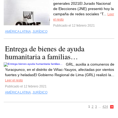
generales 2021El Jurado Nacional
de Elecciones (JNE) presentó hoy la
campaña de redes sociales “T...
Leer
el resto
Publicado el 12 febrero 2021
AMÉRICA LATINA
,
JURÍDICO
Entrega de bienes de ayuda
humanitaria a familias…
GRL, auxilia a comuneros de
Yuracpunco, en el distrito de Viñac-Yauyos, afectadas por vientos
fuertes y heladasEl Gobierno Regional de Lima (GRL) realizó la...
Leer el resto
Publicado el 12 febrero 2021
AMÉRICA LATINA
,
JURÍDICO
1
2
3
...
424