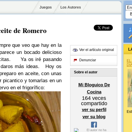
Juegos
Los Autores
ceite de Romero
mpre que veo que hay en la
L
Ver el artículo original
parece un bocado delicioso
itas.
Ya os iré pasando
Denunciar
EL
DÍ
 daros más ideas.
Hoy os
Sobre el autor
preparo en aceite, con unas
r picantico y tomarlas en un
Mi Bloguico De
o en el frigorífico:
Cocina
164
veces
compartido
ver su perfil
Est
ver su blog