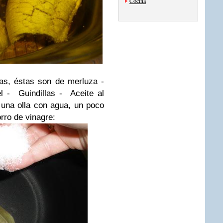
Cocina
as, éstas son de merluza
-
l
- Guindillas
- Aceite al
a olla con agua, un poco
orro de vinagre: