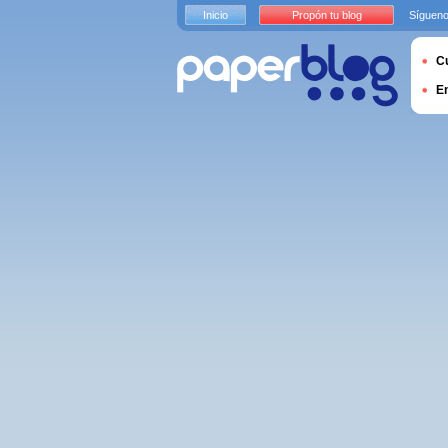
Inicio
Propón tu blog
Sígueno
Cu
E