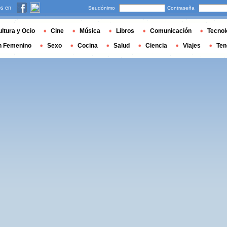
s en
Seudónimo
Contraseña
ltura y Ocio
Cine
Música
Libros
Comunicación
Tecnol
n Femenino
Sexo
Cocina
Salud
Ciencia
Viajes
Ten