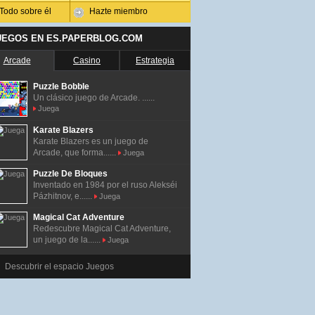
Todo sobre él
Hazte miembro
UEGOS EN ES.PAPERBLOG.COM
Arcade
Casino
Estrategia
Puzzle Bobble
Un clásico juego de Arcade. ......
Juega
Karate Blazers
Karate Blazers es un juego de
Arcade, que forma......
Juega
Puzzle De Bloques
Inventado en 1984 por el ruso Alekséi
Pázhitnov, e......
Juega
Magical Cat Adventure
Redescubre Magical Cat Adventure,
un juego de la......
Juega
Descubrir el espacio Juegos