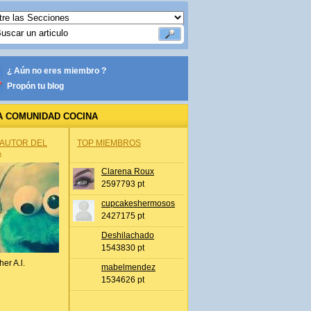
¿ Aún no eres miembro ?
Propón tu blog
A COMUNIDAD COCINA
 AUTOR DEL
TOP MIEMBROS
A
Clarena Roux
2597793 pt
cupcakeshermosos
2427175 pt
Deshilachado
1543830 pt
her A.l.
mabelmendez
1534626 pt