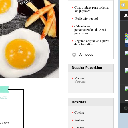
Cuatro ideas para ordenar
los juguetes
J
¡Feliz año nuevo!
Calendarios
personalizados de 2015
para niños
Regalos originales a partir
de fotografías
Ver todos
Dossier Paperblog
Mango
Marcas
Revistas
Cocina
Postres
Recetas