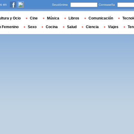
s en
Seudónimo
Contraseña
ltura y Ocio
Cine
Música
Libros
Comunicación
Tecnol
n Femenino
Sexo
Cocina
Salud
Ciencia
Viajes
Ten