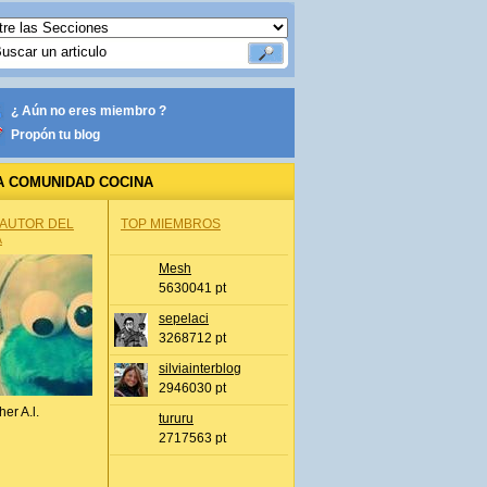
¿ Aún no eres miembro ?
Propón tu blog
A COMUNIDAD COCINA
 AUTOR DEL
TOP MIEMBROS
A
Mesh
5630041 pt
sepelaci
3268712 pt
silviainterblog
2946030 pt
her A.l.
tururu
2717563 pt