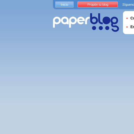
Inicio
Propón tu blog
Sígueno
Cu
E