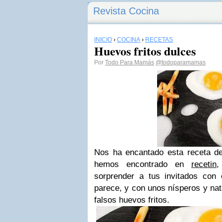
Revista Cocina
INICIO
›
COCINA
›
RECETAS
Huevos fritos dulces
Por
Todo Para Mamás
@todoparamamas
Nos ha encantado esta receta 
hemos encontrado en
recetin
,
sorprender a tus invitados con
parece, y con unos nísperos y nat
falsos huevos fritos.