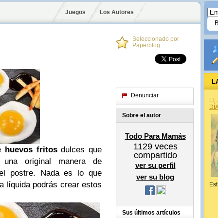
Juegos
Los Autores
Seleccionado por
Paperblog
L
Denunciar
EL
DÍ
Sobre el autor
Todo Para Mamás
1129
veces
de
huevos fritos
dulces que
compartido
 una original manera de
ver su perfil
 el postre. Nada es lo que
ver su blog
a líquida podrás crear estos
Est
Sus últimos artículos