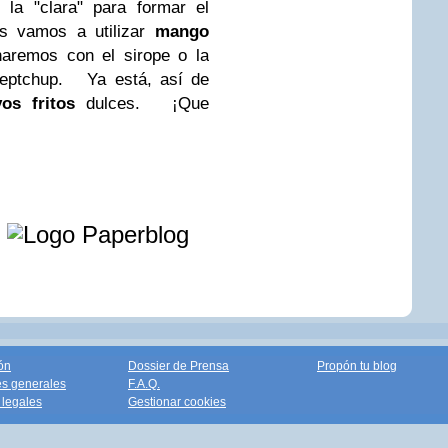
la "clara" para formar el
tas vamos a utilizar
mango
naremos con el sirope o la
keptchup. Ya está, así de
os fritos
dulces. ¡Que
e
ón
Dossier de Prensa
Propón tu blog
s generales
F.A.Q.
legales
Gestionar cookies