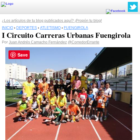
¿Los artículos de tu blog publicados aquí? ¡Propón tu blog!
INICIO
›
DEPORTES
›
ATLETISMO
›
FUENGIROLA
I Circuito Carreras Urbanas Fuengirola
Por
Juan Andrés Camacho Fernández
@CorredorErrante
Save