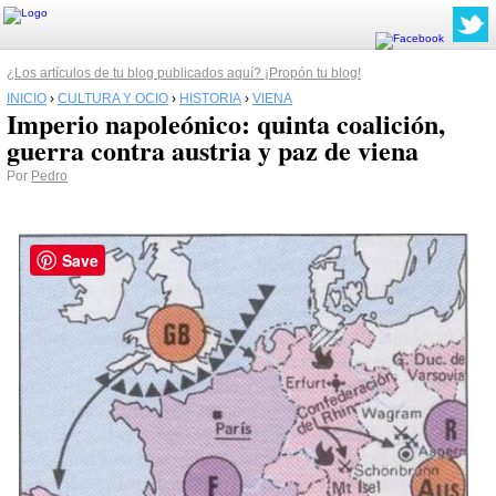
¿Los artículos de tu blog publicados aquí? ¡Propón tu blog!
INICIO
›
CULTURA Y OCIO
›
HISTORIA
›
VIENA
Imperio napoleónico: quinta coalición,
guerra contra austria y paz de viena
Por
Pedro
Save