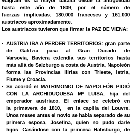
Wagram es la mayor batalla desde la antigüedad
hasta este año de 1809, por el número de
fuerzas
implicadas: 180.000 franceses y 161.000
austriacos aproximadamente.
Los austriacos tuvieron que firmar la
PAZ DE VIENA
:
AUSTRIA IBA A PERDER TERRITORIOS
: gran
parte
de Galitzia pasa al Gran Ducado de
Varsovia,
Baviera extendía sus territorios hasta
más allá de Salzburgo a costa de Austria,
Napoleón
forma las Provincias Ilirias con Trieste, Istria,
Fiume y Croacia.
Se acordó el MATRIMONIO DE
NAPOLEÓN PIDIÓ
CON LA ARCHIDUQUESA Mª LUISA
, hija
del
emperador austriaco. El enlace se celebró en
la primavera de 1810, en la capilla del Louvre.
U
nos meses antes el novio se había separado
de su
primera esposa, Josefina, quien no pudo darle
hijos. Casándose con la princesa
Habsburgo, de